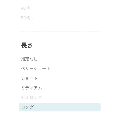
40代
50代～
長さ
指定なし
ベリーショート
ショート
ミディアム
セミロング
ロング