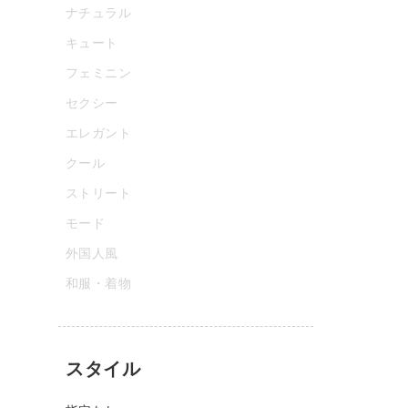
ナチュラル
キュート
フェミニン
セクシー
エレガント
クール
ストリート
モード
外国人風
和服・着物
スタイル