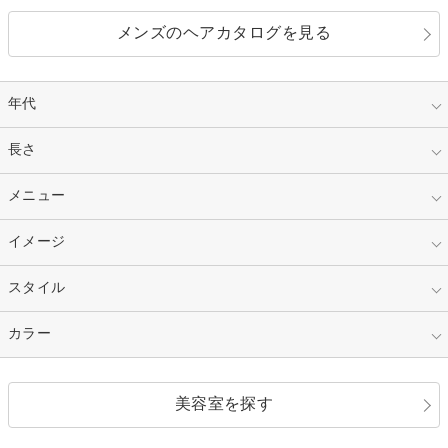
メンズのヘアカタログを見る
年代
指定なし
長さ
キッズ
10代
20代
指定なし
メニュー
ベリーショート
30代
40代
ショート
ミディアム
指定なし
イメージ
カット
50代～
セミロング
ロング
カラー
パーマ
指定なし
スタイル
ナチュラル
縮毛矯正
エクステ
キュート
フェミニン
指定なし
カラー
ストレート
ストレートパーマ
ヘアアレンジ
セクシー
エレガント
カール
グラデーション
指定なし
黒髪
美容室を探す
クール
ストリート
レイヤー
シャギー
ブラウン・ベージュ
イエロー・オレンジ