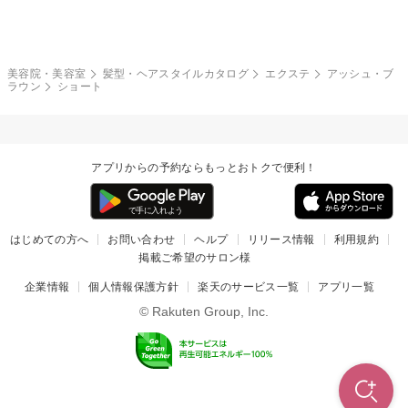
モード
外国人風
ボブ
マッシュ
レッド・ピンク
アッシュ・ブラウン
和服・着物
編み込み
サイドアップ
グラデーションカラー
美容院・美容室
髪型・ヘアスタイルカタログ
エクステ
アッシュ・ブ
ラウン
ショート
ポニーテール
アップ
ツーブロック
モヒカン
アプリからの予約ならもっとおトクで便利！
ウルフ
ボウズ
ビジネス
はじめての方へ
お問い合わせ
ヘルプ
リリース情報
利用規約
掲載ご希望のサロン様
企業情報
個人情報保護方針
楽天のサービス一覧
アプリ一覧
© Rakuten Group, Inc.