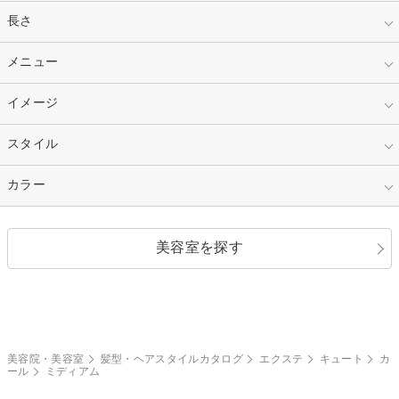
指定なし
長さ
キッズ
10代
20代
指定なし
メニュー
ベリーショート
30代
40代
ショート
ミディアム
指定なし
イメージ
カット
50代～
セミロング
ロング
カラー
パーマ
指定なし
スタイル
ナチュラル
縮毛矯正
エクステ
キュート
フェミニン
指定なし
カラー
ストレート
ストレートパーマ
ヘアアレンジ
セクシー
エレガント
カール
グラデーション
指定なし
黒髪
美容室を探す
クール
ストリート
レイヤー
シャギー
ブラウン・ベージュ
イエロー・オレンジ
モード
外国人風
ボブ
マッシュ
レッド・ピンク
アッシュ・ブラウン
和服・着物
編み込み
サイドアップ
グラデーションカラー
美容院・美容室
髪型・ヘアスタイルカタログ
エクステ
キュート
カ
ール
ミディアム
ポニーテール
アップ