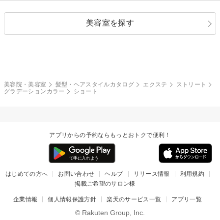
ストレートパーマ
ヘアアレンジ
セクシー
エレガント
カール
グラデーション
指定なし
黒髪
美容室を探す
クール
ストリート
レイヤー
シャギー
ブラウン・ベージュ
イエロー・オレンジ
モード
外国人風
ボブ
マッシュ
レッド・ピンク
アッシュ・ブラウン
和服・着物
編み込み
サイドアップ
グラデーションカラー
美容院・美容室
髪型・ヘアスタイルカタログ
エクステ
ストリート
グラデーションカラー
ショート
ポニーテール
アップ
ツーブロック
モヒカン
アプリからの予約ならもっとおトクで便利！
ウルフ
ボウズ
ビジネス
はじめての方へ
お問い合わせ
ヘルプ
リリース情報
利用規約
掲載ご希望のサロン様
企業情報
個人情報保護方針
楽天のサービス一覧
アプリ一覧
© Rakuten Group, Inc.