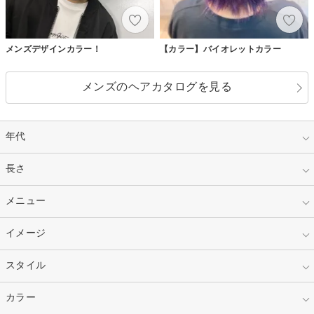
メンズデザインカラー！
【カラー】バイオレットカラー
メンズのヘアカタログを見る
年代
指定なし
長さ
キッズ
10代
20代
指定なし
メニュー
ベリーショート
30代
40代
ショート
ミディアム
指定なし
イメージ
カット
50代～
セミロング
ロング
カラー
パーマ
指定なし
スタイル
ナチュラル
縮毛矯正
エクステ
キュート
フェミニン
指定なし
カラー
ストレート