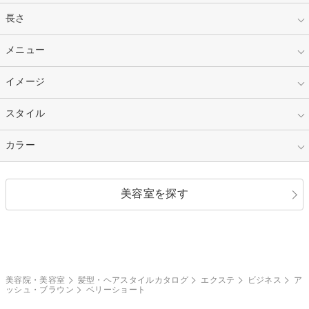
指定なし
長さ
キッズ
10代
20代
指定なし
メニュー
ベリーショート
30代
40代
ショート
ミディアム
指定なし
イメージ
カット
50代～
セミロング
ロング
カラー
パーマ
指定なし
スタイル
ナチュラル
縮毛矯正
エクステ
キュート
フェミニン
指定なし
カラー
ストレート
ストレートパーマ
ヘアアレンジ
セクシー
エレガント
カール
グラデーション
指定なし
黒髪
美容室を探す
クール
ストリート
レイヤー
シャギー
ブラウン・ベージュ
イエロー・オレンジ
モード
外国人風
ボブ
マッシュ
レッド・ピンク
アッシュ・ブラウン
和服・着物
編み込み
サイドアップ
グラデーションカラー
美容院・美容室
髪型・ヘアスタイルカタログ
エクステ
ビジネス
ア
ッシュ・ブラウン
ベリーショート
ポニーテール
アップ