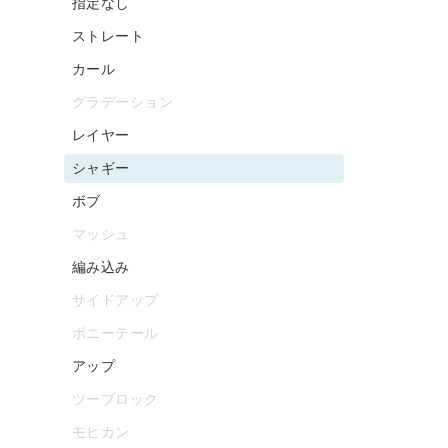
指定なし
ストレート
カール
グラデーション
レイヤー
シャギー
ボブ
マッシュ
編み込み
サイドアップ
ポニーテール
アップ
ツーブロック
モヒカン