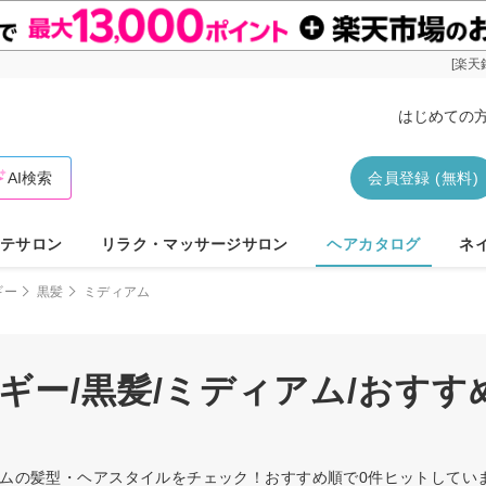
[楽天
はじめての
AI検索
会員登録 (無料)
テサロン
リラク・マッサージサロン
ヘアカタログ
ネ
ギー
黒髪
ミディアム
ギー/黒髪/ミディアム/おす
ィアムの髪型・ヘアスタイルをチェック！おすすめ順で0件ヒットして