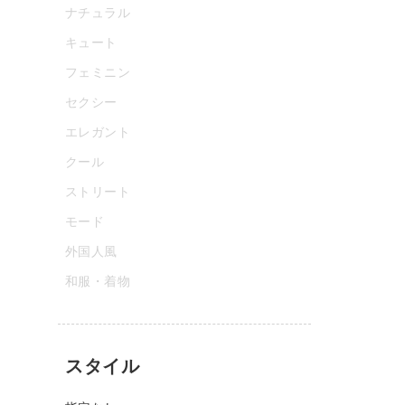
ナチュラル
キュート
フェミニン
セクシー
エレガント
クール
ストリート
モード
外国人風
和服・着物
スタイル