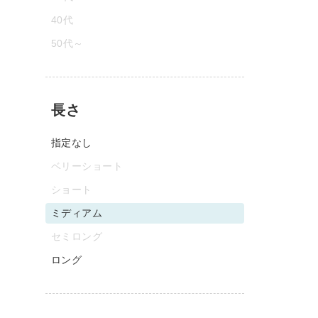
40代
50代～
長さ
指定なし
ベリーショート
ショート
ミディアム
セミロング
ロング