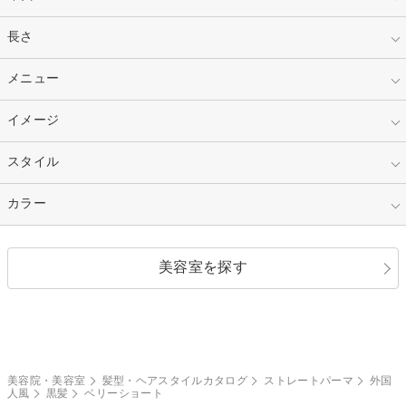
指定なし
長さ
キッズ
10代
20代
指定なし
メニュー
ベリーショート
30代
40代
ショート
ミディアム
指定なし
イメージ
カット
50代～
セミロング
ロング
カラー
パーマ
指定なし
スタイル
ナチュラル
縮毛矯正
エクステ
キュート
フェミニン
指定なし
カラー
ストレート
ストレートパーマ
ヘアアレンジ
セクシー
エレガント
カール
グラデーション
指定なし
黒髪
美容室を探す
クール
ストリート
レイヤー
シャギー
ブラウン・ベージュ
イエロー・オレンジ
モード
外国人風
ボブ
マッシュ
レッド・ピンク
アッシュ・ブラウン
和服・着物
編み込み
サイドアップ
グラデーションカラー
美容院・美容室
髪型・ヘアスタイルカタログ
ストレートパーマ
外国
人風
黒髪
ベリーショート
ポニーテール
アップ