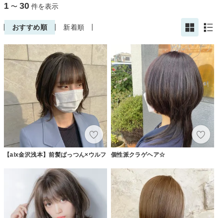
1
30
〜
件を表示
おすすめ順
新着順
【alx金沢浅本】前髪ぱっつん×ウルフ
個性派クラゲヘア☆