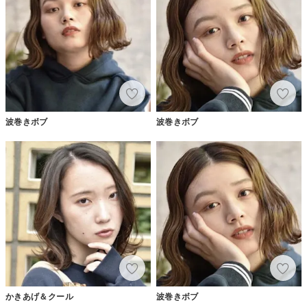
波巻きボブ
波巻きボブ
かきあげ＆クール
波巻きボブ