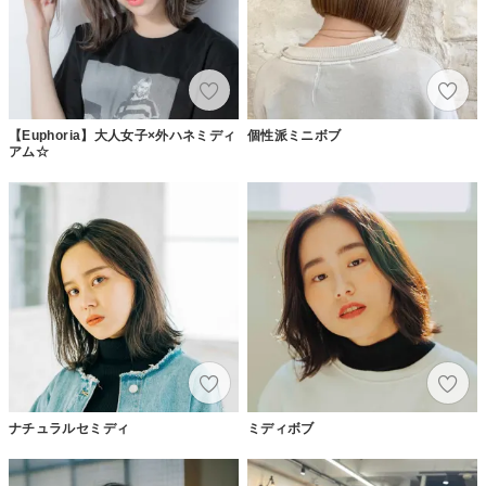
【Euphoria】大人女子×外ハネミディ
個性派ミニボブ
アム☆
ナチュラルセミディ
ミディボブ