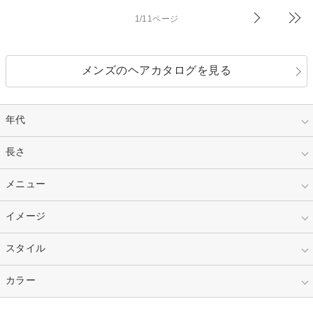
1/11ページ
メンズのヘアカタログを見る
年代
指定なし
長さ
キッズ
10代
20代
指定なし
メニュー
ベリーショート
30代
40代
ショート
ミディアム
指定なし
イメージ
カット
50代～
セミロング
ロング
カラー
パーマ
指定なし
スタイル
ナチュラル
縮毛矯正
エクステ
キュート
フェミニン
指定なし
カラー
ストレート
ストレートパーマ
ヘアアレンジ
セクシー
エレガント
カール
グラデーション
指定なし
黒髪