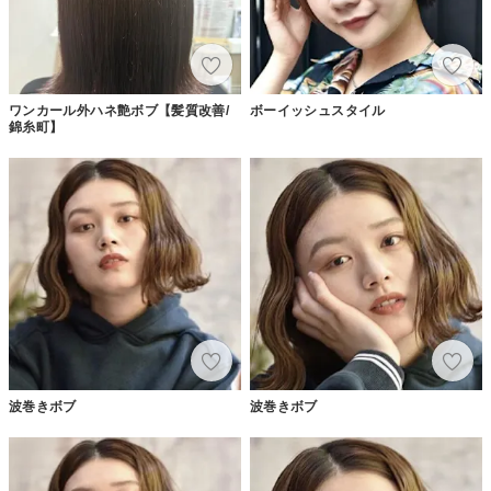
ワンカール外ハネ艶ボブ【髪質改善/
ボーイッシュスタイル
錦糸町】
波巻きボブ
波巻きボブ