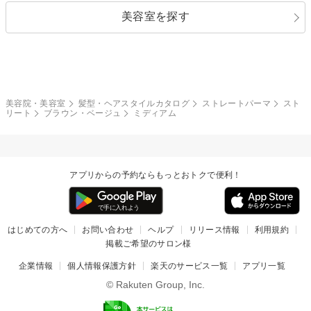
美容室を探す
クール
ストリート
レイヤー
シャギー
ブラウン・ベージュ
イエロー・オレンジ
モード
外国人風
ボブ
マッシュ
レッド・ピンク
アッシュ・ブラウン
和服・着物
編み込み
サイドアップ
グラデーションカラー
美容院・美容室
髪型・ヘアスタイルカタログ
ストレートパーマ
スト
リート
ブラウン・ベージュ
ミディアム
ポニーテール
アップ
ツーブロック
モヒカン
アプリからの予約ならもっとおトクで便利！
ウルフ
ボウズ
ビジネス
はじめての方へ
お問い合わせ
ヘルプ
リリース情報
利用規約
掲載ご希望のサロン様
企業情報
個人情報保護方針
楽天のサービス一覧
アプリ一覧
© Rakuten Group, Inc.