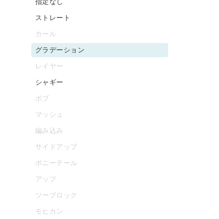
指定なし
ストレート
カール
グラデーション
レイヤー
シャギー
ボブ
マッシュ
編み込み
サイドアップ
ポニーテール
アップ
ツーブロック
モヒカン