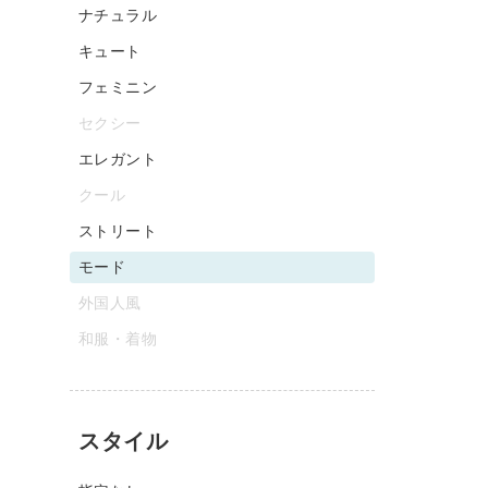
ナチュラル
キュート
フェミニン
セクシー
エレガント
クール
ストリート
モード
外国人風
和服・着物
スタイル