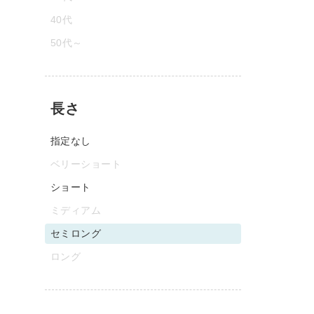
40代
50代～
長さ
指定なし
ベリーショート
ショート
ミディアム
セミロング
ロング