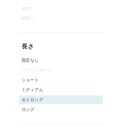
40代
50代～
長さ
指定なし
ベリーショート
ショート
ミディアム
セミロング
ロング