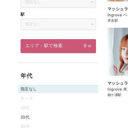
指定なし
マッシュ
駅
Ingrov
求名駅
指定なし
8
エリア・駅で検索
件
年代
マッシュ
指定なし
Ingrove
袖ケ浦駅
キッズ
10代
20代
30代