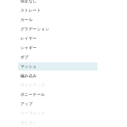
指定なし
ストレート
カール
グラデーション
レイヤー
シャギー
ボブ
マッシュ
編み込み
サイドアップ
ポニーテール
アップ
ツーブロック
モヒカン