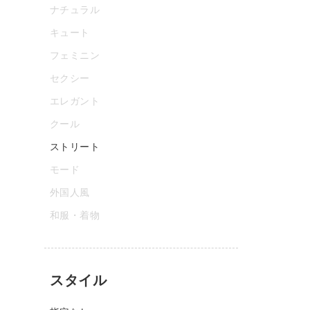
ナチュラル
キュート
フェミニン
セクシー
エレガント
クール
ストリート
モード
外国人風
和服・着物
スタイル