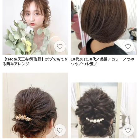
【tetote天王寺/阿倍野】ボブでもでき
10代20代30代／美髪／カラー／つや
る簡単アレンジ
つや／つや髪／