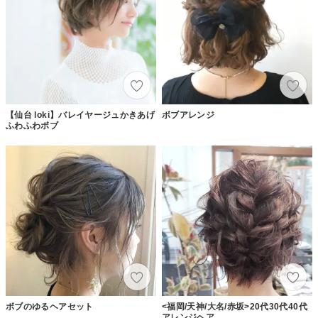
【仙台 loki】バレイヤージュかきあげ
ボブアレンジ
ふわふわボブ
ボブのゆるヘアセット
<福岡/天神/大名/赤坂>20代30代40代
アレンジヘア