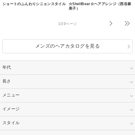
ショートのふんわりシニョンスタイル
☆ShellBear☆ヘアアレンジ（西谷麻
美子）
1/19ページ
メンズのヘアカタログを見る
年代
指定なし
長さ
キッズ
10代
20代
指定なし
メニュー
ベリーショート
30代
40代
ショート
ミディアム
指定なし
イメージ
カット
50代～
セミロング
ロング
カラー
パーマ
指定なし
スタイル
ナチュラル
縮毛矯正
エクステ