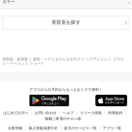
キュート
フェミニン
指定なし
カラー
ストレート
ストレートパーマ
ヘアアレンジ
セクシー
エレガント
カール
グラデーション
指定なし
黒髪
美容室を探す
クール
ストリート
レイヤー
シャギー
ブラウン・ベージュ
イエロー・オレンジ
モード
外国人風
ボブ
マッシュ
レッド・ピンク
アッシュ・ブラウン
和服・着物
編み込み
サイドアップ
グラデーションカラー
美容院・美容室
髪型・ヘアスタイルカタログ
ヘアアレンジ
ブラウ
ン・ベージュ
ショート
ポニーテール
アップ
ツーブロック
モヒカン
アプリからの予約ならもっとおトクで便利！
ウルフ
ボウズ
ビジネス
はじめての方へ
お問い合わせ
ヘルプ
リリース情報
利用規約
掲載ご希望のサロン様
企業情報
個人情報保護方針
楽天のサービス一覧
アプリ一覧