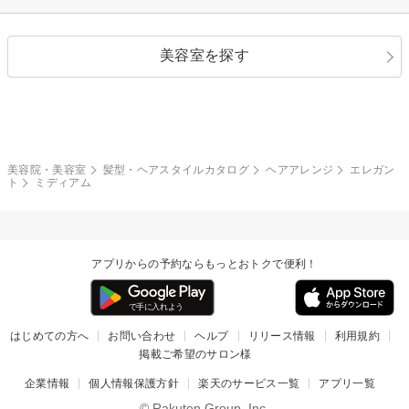
ストレートパーマ
ヘアアレンジ
セクシー
エレガント
カール
グラデーション
指定なし
黒髪
美容室を探す
クール
ストリート
レイヤー
シャギー
ブラウン・ベージュ
イエロー・オレンジ
モード
外国人風
ボブ
マッシュ
レッド・ピンク
アッシュ・ブラウン
和服・着物
編み込み
サイドアップ
グラデーションカラー
美容院・美容室
髪型・ヘアスタイルカタログ
ヘアアレンジ
エレガン
ト
ミディアム
ポニーテール
アップ
ツーブロック
モヒカン
アプリからの予約ならもっとおトクで便利！
ウルフ
ボウズ
ビジネス
はじめての方へ
お問い合わせ
ヘルプ
リリース情報
利用規約
掲載ご希望のサロン様
企業情報
個人情報保護方針
楽天のサービス一覧
アプリ一覧
© Rakuten Group, Inc.