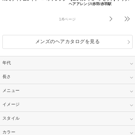
ヘアアレンジ/赤羽/赤羽駅
1/6ページ
メンズのヘアカタログを見る
年代
指定なし
長さ
キッズ
10代
20代
指定なし
メニュー
ベリーショート
30代
40代
ショート
ミディアム
指定なし
イメージ
カット
50代～
セミロング
ロング
カラー
パーマ
指定なし
スタイル
ナチュラル
縮毛矯正
エクステ
キュート
フェミニン
指定なし
カラー
ストレート