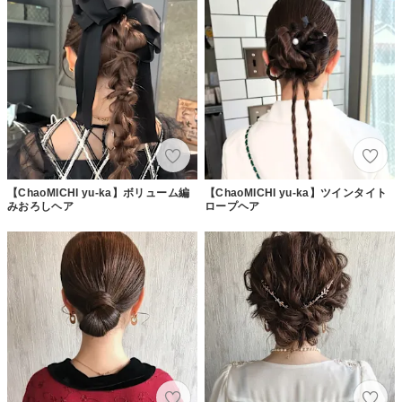
【ChaoMICHI yu-ka】ボリューム編
【ChaoMICHI yu-ka】ツインタイト
みおろしヘア
ロープヘア