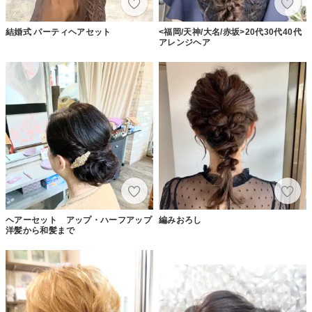
結婚式 パーティヘアセット
<福岡/天神/大名/赤坂>20代30代40代
アレンジヘア
ヘアーセット アップ・ハーフアップ
編みおろし
洋髪から和髪まで