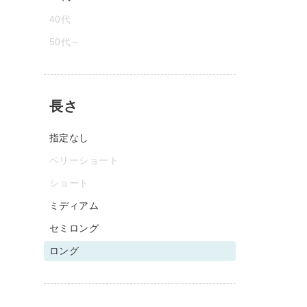
40代
50代～
長さ
指定なし
ベリーショート
ショート
ミディアム
セミロング
ロング