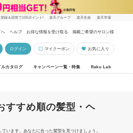
登録＆回答で100ポイント!
楽天グループ
楽天生命
楽天市場
方へ
ヘルプ
お得な情報を受け取る
掲載ご希望のサロン様
ログイン
マイクーポン
お気に入り
イルカタログ
キャンペーン一覧・特集
Raku Lab
/おすすめ順の髪型・ヘ
トしています。あなたに合った髪型を見つけましょう。