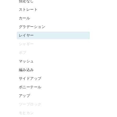
指定なし
ストレート
カール
グラデーション
レイヤー
シャギー
ボブ
マッシュ
編み込み
サイドアップ
ポニーテール
アップ
ツーブロック
モヒカン