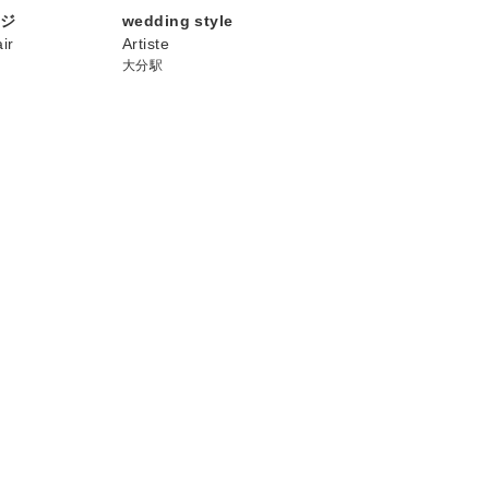
ンジ
wedding style
ir
Artiste
大分駅