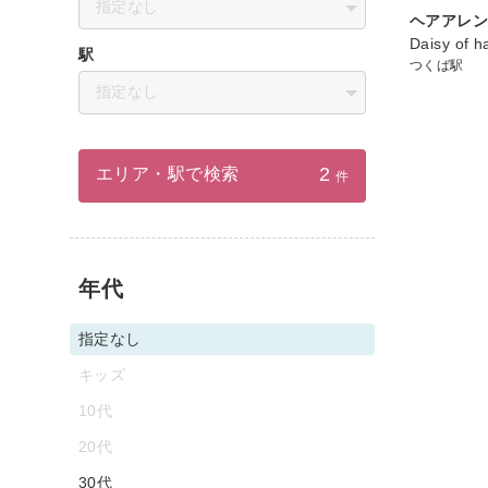
指定なし
ヘアアレ
Daisy of ha
駅
つくば駅
指定なし
2
エリア・駅で検索
件
年代
指定なし
キッズ
10代
20代
30代