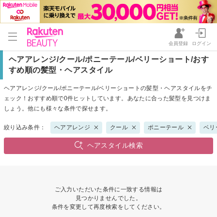
会員登録
ログイン
ヘアアレンジ/クール/ポニーテール/ベリーショート/おす
すめ順の髪型・ヘアスタイル
ヘアアレンジ/クール/ポニーテール/ベリーショートの髪型・ヘアスタイルをチ
ェック！おすすめ順で0件ヒットしています。あなたに合った髪型を見つけま
しょう。他にも様々な条件で探せます。
絞り込み条件：
ヘアアレンジ
クール
ポニーテール
ベリ
ヘアスタイル検索
ご入力いただいた条件に一致する情報は
見つかりませんでした。
条件を変更して再度検索をしてください。