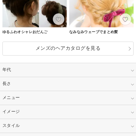
ゆるふわオシャレおだんご
なみなみウェーブでまとめ髪
メンズのヘアカタログを見る
年代
指定なし
長さ
キッズ
10代
20代
指定なし
メニュー
ベリーショート
30代
40代
ショート
ミディアム
指定なし
イメージ
カット
50代～
セミロング
ロング
カラー
パーマ
指定なし
スタイル
ナチュラル