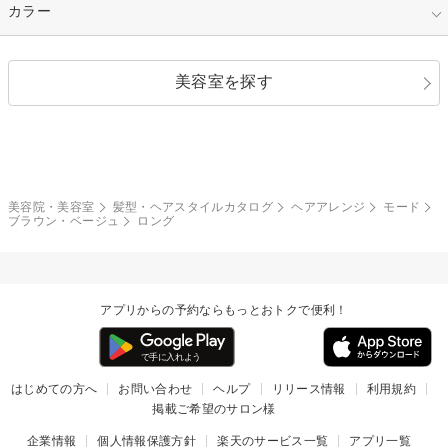
縮毛矯正
エクステ
キュート
フェミニン
指定なし
カラー
ストレート
ストレートパーマ
ヘアアレンジ
セクシー
エレガント
カール
グラデーション
指定なし
黒髪
美容室を探す
クール
ストリート
レイヤー
シャギー
ブラウン・ベージュ
イエロー・オレンジ
モード
外国人風
ボブ
マッシュ
レッド・ピンク
アッシュ・ブラウン
和服・着物
編み込み
サイドアップ
グラデーションカラー
美容院・美容室
髪型・ヘアスタイルカタログ
ヘアアレンジ
モード
ブラウン・ベージュ
ロング
ポニーテール
アップ
ツーブロック
モヒカン
アプリからの予約ならもっとおトクで便利！
ウルフ
ボウズ
ビジネス
はじめての方へ
お問い合わせ
ヘルプ
リリース情報
利用規約
掲載ご希望のサロン様
企業情報
個人情報保護方針
楽天のサービス一覧
アプリ一覧