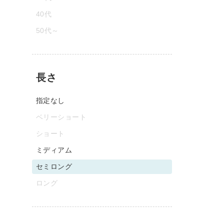
40代
50代～
長さ
指定なし
ベリーショート
ショート
ミディアム
セミロング
ロング