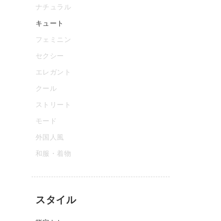
ナチュラル
キュート
フェミニン
セクシー
エレガント
クール
ストリート
モード
外国人風
和服・着物
スタイル