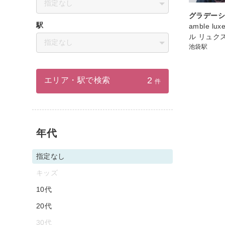
指定なし
グラデー
駅
amble l
ル リュク
指定なし
池袋駅
2
エリア・駅で検索
件
年代
指定なし
キッズ
10代
20代
30代