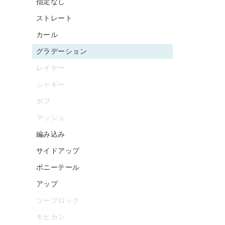
指定なし
ストレート
カール
グラデーション
レイヤー
シャギー
ボブ
マッシュ
編み込み
サイドアップ
ポニーテール
アップ
ツーブロック
モヒカン