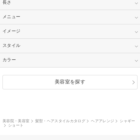
指定なし
長さ
キッズ
10代
20代
指定なし
メニュー
ベリーショート
30代
40代
ショート
ミディアム
指定なし
イメージ
カット
50代～
セミロング
ロング
カラー
パーマ
指定なし
スタイル
ナチュラル
縮毛矯正
エクステ
キュート
フェミニン
指定なし
カラー
ストレート
ストレートパーマ
ヘアアレンジ
セクシー
エレガント
カール
グラデーション
指定なし
黒髪
美容室を探す
クール
ストリート
レイヤー
シャギー
ブラウン・ベージュ
イエロー・オレンジ
モード
外国人風
ボブ
マッシュ
レッド・ピンク
アッシュ・ブラウン
和服・着物
編み込み
サイドアップ
グラデーションカラー
美容院・美容室
髪型・ヘアスタイルカタログ
ヘアアレンジ
シャギー
ショート
ポニーテール
アップ
ツーブロック
モヒカン