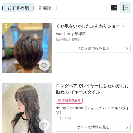
おすすめ順
新着順
1
くせ毛をいかしたふんわりショート
Van family 飯塚店
福井城址大名町駅
サロンの情報を見る
2
ロングヘアでレイヤーにしたい方にお
勧め/レイヤースタイル
◎ 本日空席あり
tic. by Elparaiso【ティック バイ エルパライ
ソ】
三十八社駅
サロンの情報を見る