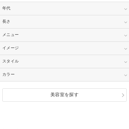
年代
指定なし
長さ
キッズ
10代
20代
指定なし
メニュー
ベリーショート
30代
40代
ショート
ミディアム
指定なし
イメージ
カット
50代～
セミロング
ロング
カラー
パーマ
指定なし
スタイル
ナチュラル
縮毛矯正
エクステ
キュート
フェミニン
指定なし
カラー
ストレート
ストレートパーマ
ヘアアレンジ
セクシー
エレガント
カール
グラデーション
指定なし
黒髪
美容室を探す
クール
ストリート
レイヤー
シャギー
ブラウン・ベージュ
イエロー・オレンジ
モード
外国人風
ボブ
マッシュ
レッド・ピンク
アッシュ・ブラウン
和服・着物
編み込み
サイドアップ
グラデーションカラー