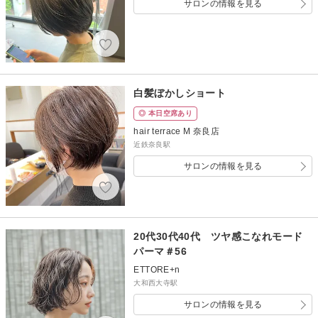
サロンの情報を見る
白髪ぼかしショート
◎ 本日空席あり
hair terrace M 奈良店
近鉄奈良駅
サロンの情報を見る
20代30代40代 ツヤ感こなれモード
パーマ＃56
ETTORE+n
大和西大寺駅
サロンの情報を見る