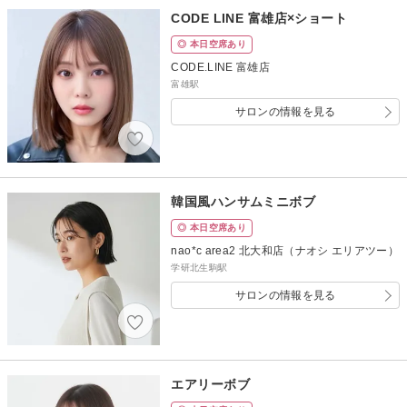
CODE LINE 富雄店×ショート
◎ 本日空席あり
CODE.LINE 富雄店
富雄駅
サロンの情報を見る
韓国風ハンサムミニボブ
◎ 本日空席あり
nao*c area2 北大和店（ナオシ エリアツー）
学研北生駒駅
サロンの情報を見る
エアリーボブ