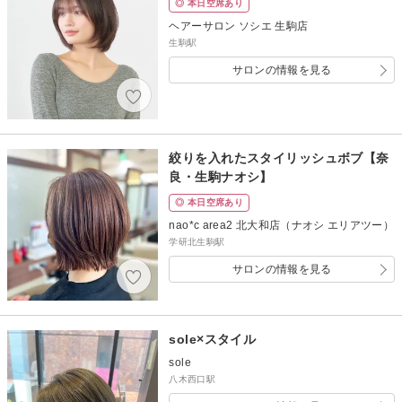
◎ 本日空席あり
ヘアーサロン ソシエ 生駒店
生駒駅
サロンの情報を見る
絞りを入れたスタイリッシュボブ【奈
良・生駒ナオシ】
◎ 本日空席あり
nao*c area2 北大和店（ナオシ エリアツー）
学研北生駒駅
サロンの情報を見る
sole×スタイル
sole
八木西口駅