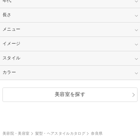
年代
指定なし
長さ
キッズ
10代
20代
指定なし
メニュー
ベリーショート
30代
40代
ショート
ミディアム
指定なし
イメージ
カット
50代～
セミロング
ロング
カラー
パーマ
指定なし
スタイル
ナチュラル
縮毛矯正
エクステ
キュート
フェミニン
指定なし
カラー
ストレート
ストレートパーマ
ヘアアレンジ
セクシー
エレガント
カール
グラデーション
指定なし
黒髪
美容室を探す
クール
ストリート
レイヤー
シャギー
ブラウン・ベージュ
イエロー・オレンジ
モード
外国人風
ボブ
マッシュ
レッド・ピンク
アッシュ・ブラウン
和服・着物
編み込み
サイドアップ
グラデーションカラー
美容院・美容室
髪型・ヘアスタイルカタログ
奈良県
ポニーテール
アップ