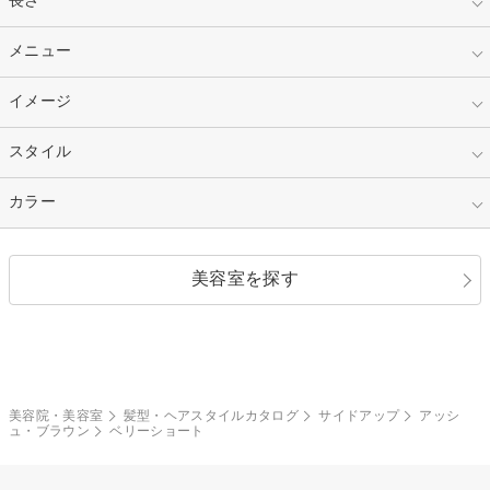
10代
20代
指定なし
メニュー
ベリーショート
30代
40代
ショート
ミディアム
指定なし
イメージ
カット
50代～
セミロング
ロング
カラー
パーマ
指定なし
スタイル
ナチュラル
縮毛矯正
エクステ
キュート
フェミニン
指定なし
カラー
ストレート
ストレートパーマ
ヘアアレンジ
セクシー
エレガント
カール
グラデーション
指定なし
黒髪
美容室を探す
クール
ストリート
レイヤー
シャギー
ブラウン・ベージュ
イエロー・オレンジ
モード
外国人風
ボブ
マッシュ
レッド・ピンク
アッシュ・ブラウン
和服・着物
編み込み
サイドアップ
グラデーションカラー
美容院・美容室
髪型・ヘアスタイルカタログ
サイドアップ
アッシ
ュ・ブラウン
ベリーショート
ポニーテール
アップ
ツーブロック
モヒカン