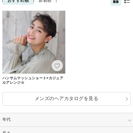
おすすめ順
新着順
ハンサムマッシュショート×カジュア
ルアレンジ☆
メンズのヘアカタログを見る
年代
指定なし
長さ
キッズ