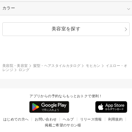
縮毛矯正
エクステ
キュート
フェミニン
指定なし
カラー
ストレート
ストレートパーマ
ヘアアレンジ
セクシー
エレガント
カール
グラデーション
指定なし
黒髪
美容室を探す
クール
ストリート
レイヤー
シャギー
ブラウン・ベージュ
イエロー・オレンジ
モード
外国人風
ボブ
マッシュ
レッド・ピンク
アッシュ・ブラウン
和服・着物
編み込み
サイドアップ
グラデーションカラー
美容院・美容室
髪型・ヘアスタイルカタログ
モヒカン
イエロー・オ
レンジ
ロング
ポニーテール
アップ
ツーブロック
モヒカン
アプリからの予約ならもっとおトクで便利！
ウルフ
ボウズ
ビジネス
はじめての方へ
お問い合わせ
ヘルプ
リリース情報
利用規約
掲載ご希望のサロン様