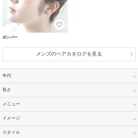
ボンバー
メンズのヘアカタログを見る
年代
指定なし
長さ
キッズ
10代
20代
指定なし
メニュー
ベリーショート
30代
40代
ショート
ミディアム
指定なし
イメージ
カット
50代～
セミロング
ロング
カラー
パーマ
指定なし
スタイル
ナチュラル