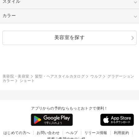
指定なし
スタイル
ナチュラル
縮毛矯正
エクステ
キュート
フェミニン
指定なし
カラー
ストレート
ストレートパーマ
ヘアアレンジ
セクシー
エレガント
カール
グラデーション
指定なし
黒髪
美容室を探す
クール
ストリート
レイヤー
シャギー
ブラウン・ベージュ
イエロー・オレンジ
モード
外国人風
ボブ
マッシュ
レッド・ピンク
アッシュ・ブラウン
和服・着物
編み込み
サイドアップ
グラデーションカラー
美容院・美容室
髪型・ヘアスタイルカタログ
ウルフ
グラデーション
カラー
ショート
ポニーテール
アップ
ツーブロック
モヒカン
アプリからの予約ならもっとおトクで便利！
ウルフ
ボウズ
ビジネス
はじめての方へ
お問い合わせ
ヘルプ
リリース情報
利用規約
掲載ご希望のサロン様