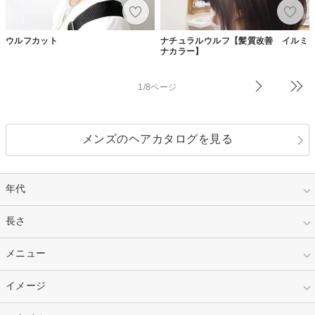
ウルフカット
ナチュラルウルフ【髪質改善 イルミ
ナカラー】
1/8ページ
メンズのヘアカタログを見る
年代
指定なし
長さ
キッズ
10代
20代
指定なし
メニュー
ベリーショート
30代
40代
ショート
ミディアム
指定なし
イメージ
カット
50代～
セミロング
ロング
カラー
パーマ