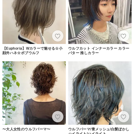
【Euphoria】Wカラーで魅せる☆小
ウルフカット インナーカラー カラー
顔外ハネ☆ボブウルフ
バター 推しカラー
〜大人女性のウルフパーマ〜
ウルフパーマ/青メッシュ/白髪ぼかし
ハイライト/ハイライト