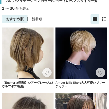
ウルフ/グラデーションカラー/ショートのヘアスタイル一覧
1
30
〜
件を表示
おすすめ順
新着順
【Euphoria/岩崎】シアーグレージュ/
Amber Milk Short大人可愛いブリー
ウルフボブ/銀座
チカラー