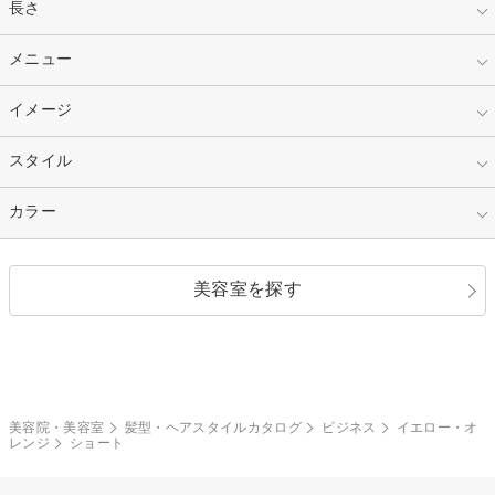
指定なし
長さ
キッズ
10代
20代
指定なし
メニュー
ベリーショート
30代
40代
ショート
ミディアム
指定なし
イメージ
カット
50代～
セミロング
ロング
カラー
パーマ
指定なし
スタイル
ナチュラル
縮毛矯正
エクステ
キュート
フェミニン
指定なし
カラー
ストレート
ストレートパーマ
ヘアアレンジ
セクシー
エレガント
カール
グラデーション
指定なし
黒髪
美容室を探す
クール
ストリート
レイヤー
シャギー
ブラウン・ベージュ
イエロー・オレンジ
モード
外国人風
ボブ
マッシュ
レッド・ピンク
アッシュ・ブラウン
和服・着物
編み込み
サイドアップ
グラデーションカラー
美容院・美容室
髪型・ヘアスタイルカタログ
ビジネス
イエロー・オ
レンジ
ショート
ポニーテール
アップ
ツーブロック
モヒカン