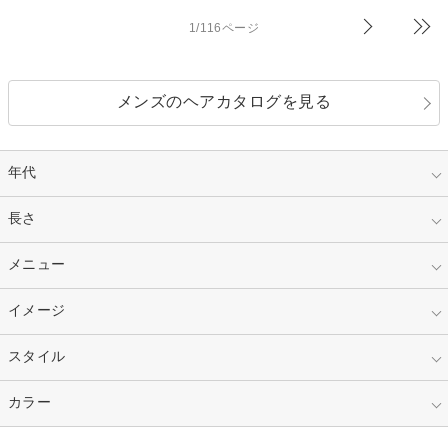
1/116ページ
メンズのヘアカタログを見る
年代
指定なし
長さ
キッズ
10代
20代
指定なし
メニュー
ベリーショート
30代
40代
ショート
ミディアム
指定なし
イメージ
カット
50代～
セミロング
ロング
カラー
パーマ
指定なし
スタイル
ナチュラル
縮毛矯正
エクステ
キュート
フェミニン
指定なし
カラー
ストレート
ストレートパーマ
ヘアアレンジ
セクシー
エレガント
カール
グラデーション
指定なし
黒髪