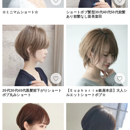
☆ミニマムショート☆
ショートボブ髪型30代40代50代前髪
あり前髪なし面長畠田
20代30代40代黒髪前下がりショート
【Ｅｕｐｈｏｒｉａ銀座本店】大人シ
ボブ丸みショート
ルエットショートボブ☆