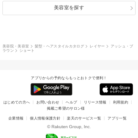
美容室を探す
クール
ストリート
レイヤー
シャギー
ブラウン・ベージュ
イエロー・オレンジ
モード
外国人風
ボブ
マッシュ
レッド・ピンク
アッシュ・ブラウン
和服・着物
編み込み
サイドアップ
グラデーションカラー
美容院・美容室
髪型・ヘアスタイルカタログ
レイヤー
アッシュ・ブ
ラウン
ショート
ポニーテール
アップ
ツーブロック
モヒカン
アプリからの予約ならもっとおトクで便利！
ウルフ
ボウズ
ビジネス
はじめての方へ
お問い合わせ
ヘルプ
リリース情報
利用規約
掲載ご希望のサロン様
企業情報
個人情報保護方針
楽天のサービス一覧
アプリ一覧
© Rakuten Group, Inc.