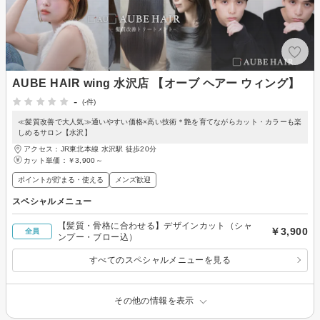
AUBE HAIR wing 水沢店 【オーブ ヘアー ウィング】
-
(-件)
≪髪質改善で大人気≫通いやすい価格×高い技術＊艶を育てながらカット・カラーも楽
しめるサロン【水沢】
アクセス：JR東北本線 水沢駅 徒歩20分
カット単価：
￥3,900～
ポイントが貯まる・使える
メンズ歓迎
スペシャルメニュー
【髪質・骨格に合わせる】デザインカット（シャ
￥3,900
全員
ンプー・ブロー込）
すべてのスペシャルメニューを見る
その他の情報を表示