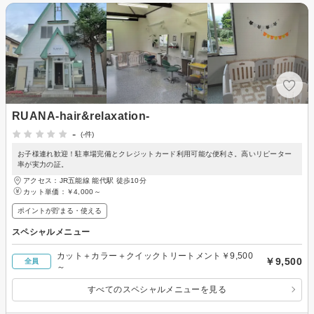
RUANA-hair&relaxation-
-
(-件)
お子様連れ歓迎！駐車場完備とクレジットカード利用可能な便利さ。高いリピーター
率が実力の証。
アクセス：JR五能線 能代駅 徒歩10分
カット単価：
￥4,000～
ポイントが貯まる・使える
スペシャルメニュー
カット＋カラー＋クイックトリートメント￥9,500
￥9,500
全員
～
すべてのスペシャルメニューを見る