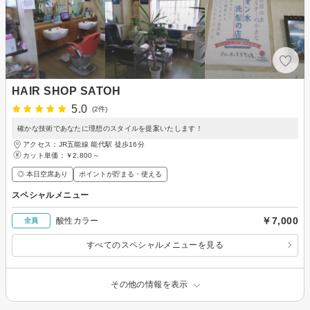
HAIR SHOP SATOH
5.0
(2件)
確かな技術であなたに理想のスタイルを提案いたします！
アクセス：JR五能線 能代駅 徒歩16分
カット単価：
￥2,800～
◎ 本日空席あり
ポイントが貯まる・使える
スペシャルメニュー
￥7,000
酸性カラー
全員
すべてのスペシャルメニューを見る
その他の情報を表示