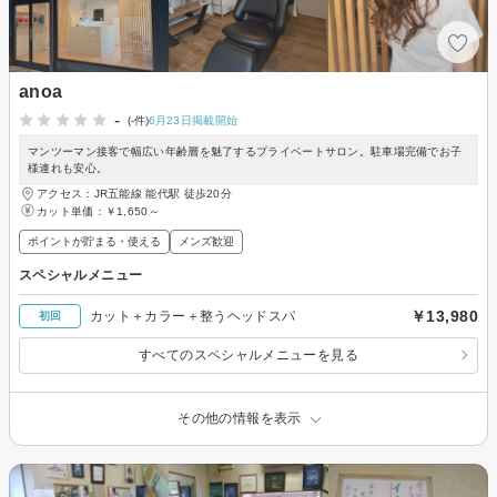
anoa
-
(-件)
6月23日掲載開始
マンツーマン接客で幅広い年齢層を魅了するプライベートサロン。駐車場完備でお子
様連れも安心。
アクセス：JR五能線 能代駅 徒歩20分
カット単価：
￥1,650～
ポイントが貯まる・使える
メンズ歓迎
スペシャルメニュー
￥13,980
カット＋カラー＋整うヘッドスパ
初回
すべてのスペシャルメニューを見る
その他の情報を表示