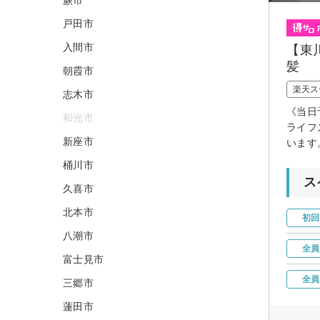
戸田市
入間市
【東
髪
朝霞市
楽天ス
志木市
《当日
和光市
ライフ
新座市
います
桶川市
ス
久喜市
北本市
初回
八潮市
全員
富士見市
全員
三郷市
蓮田市