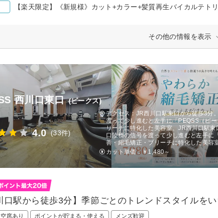
【楽天限定】《新規様》カット+カラー+髪質再生バイカルテトリート
その他の情報を表示
QSS 西川口東口
(ピークス)
アクセス：JR西川口駅東口から徒歩3分
渡って少し進むと左手に「PEQSS（ピ
リーチに特化した美容室、JR西川口駅東
4.0
(33件)
口陸橋の信号を渡って少し進むと左手に「
善・縮毛矯正・ブリーチに特化した美容
カット単価：
￥1,480～
川口駅から徒歩3分】季節ごとのトレンドスタイルをい
日空席あり
ポイントが貯まる・使える
メンズ歓迎