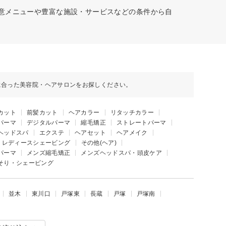
得意メニューや豊富な施設・サービスなどの条件から自
に合った美容院・ヘアサロンをお探しください。
カット
前髪カット
ヘアカラー
リタッチカラー
パーマ
デジタルパーマ
縮毛矯正
ストレートパーマ
ヘッドスパ
エクステ
ヘアセット
ヘアメイク
レディースシェービング
その他(ヘア)
パーマ
メンズ縮毛矯正
メンズヘッドスパ・頭皮ケア
そり・シェービング
並木
東川口
戸塚東
長蔵
戸塚
戸塚南