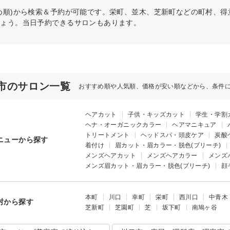
め順)から検索＆予約が可能です。栄町、並木、芝新町などの町村、
しょう。当日予約できるサロンもあります。
市のサロン一覧
おすすめ順や人気順、価格が安い順などから、条件
ヘアカット
子供・キッズカット
学生・学割
ヘナ・オーガニックカラー
ヘアマニキュア
トリートメント
ヘッドスパ・頭皮ケア
炭酸
ニューから探す
着付け
眉カット・眉カラー・脱色(ブリーチ)
メンズヘアカット
メンズヘアカラー
メンズ
メンズ眉カット・眉カラー・脱色(ブリーチ)
顔
本町
川口
幸町
栄町
西川口
中青木
村から探す
芝新町
芝園町
芝
坂下町
南鳩ヶ谷