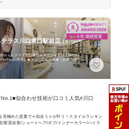
口/ららテラス川口東口駅前店
(カバー ヘ
20秒※ららテラス川口施設外周デッキ直結【SPU対
ayPay利用可】★メンズにも人気★（お車の場
No.1■似合わせ技術が口コミ人気#川口
質を見極めた提案で≪似合う≫が叶う！スタイルランキン
/髪質改善/ショートヘア/ボブ/インナーカラー/ハイラ