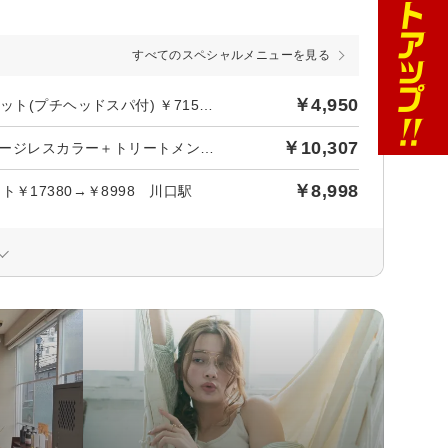
すべてのスペシャルメニューを見る
￥4,950
後日【450円】相当ポイントバック／＜何度でも使える＞ 小顔カット(プチヘッドスパ付) ￥7150→￥4950 川口東口
￥10,307
後日【937円】相当ポイントバック／【人気No.1】カット＋ダメージレスカラー＋トリートメント¥10307
￥8,998
17380→￥8998 川口駅