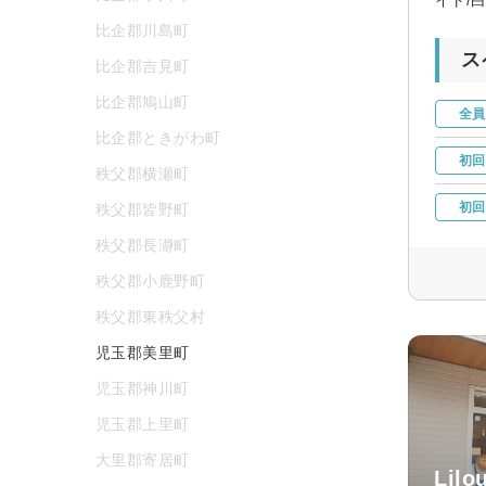
比企郡川島町
ス
比企郡吉見町
比企郡鳩山町
全員
比企郡ときがわ町
初回
秩父郡横瀬町
初回
秩父郡皆野町
秩父郡長瀞町
秩父郡小鹿野町
秩父郡東秩父村
児玉郡美里町
児玉郡神川町
児玉郡上里町
大里郡寄居町
Lil