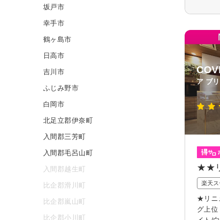
坂戸市
幸手市
鶴ヶ島市
日高市
CO
吉川市
ア ブ
ふじみ野市
白岡市
北足立郡伊奈町
入間郡三芳町
入間郡毛呂山町
★★
入間郡越生町
楽天ス
比企郡滑川町
★リニ
比企郡嵐山町
グ上位
比企郡小川町
イト/