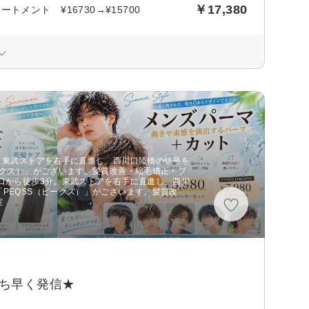
￥17,380
メント ¥16730→¥15700
。東武ストアを右手に直進し、西川口陸橋の信号を
ークス）」がございます。髪質改善・縮毛矯正・ブ
口から徒歩3分。東武ストアを右手に直進し、西川
PEQSS（ピークス）」がございます。髪質改
室
ち早く発信★