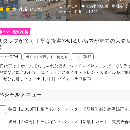
アクセス：JR京浜東北線 川口駅 徒歩8分
4.6
(46件)
カット単価：
￥4,500～
スタッフが多く丁寧な接客や明るい店内が魅力の人気
善
ーパーDEAL
ポイントが貯まる・使える
メンズ歓迎
ou川口はアットホームでおしゃれな店内♪ヘッドスパやシャンプーでリ
髪質などに合わせて、似合うヘアスタイル・トレンドスタイルをご提
。ぜひお越し下さい★【川口】バイカルテ取扱◎
ペシャルメニュー
後日【1,080円】相当ポイントバック／【新規】部分縮毛矯正＋カ