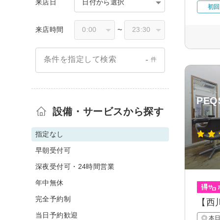
来店日
日付から選択
初回
来店時間
〜
-
条件を指定して検索
件
PE
設備・サービスから探す
指定なし
早朝受付可
深夜受付可・24時間営業
年中無休
完全予約制
【西
当日予約歓迎
◎ 本