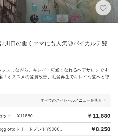
店♪川口の働くママにも人気◎バイカルテ髪
ラックスしながら、キレイ・可愛くなれるヘアサロンです!
案！オススメの髪質改善、毛髪再生でキレイな髪へと導
すべてのスペシャルメニューを見る
￥11,880
ット ¥11880
￥8,250
後日【750円】相当ポイントバック／【新規】カット＋髪質改善oggiottoトリートメント¥9900→¥8250