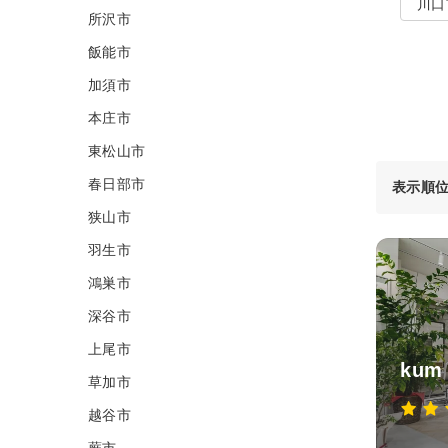
川口
所沢市
飯能市
加須市
本庄市
東松山市
春日部市
表示順
狭山市
羽生市
鴻巣市
深谷市
上尾市
kum
草加市
越谷市
蕨市