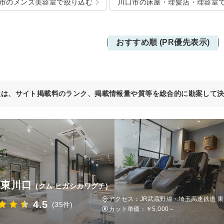
市のメンズ美容室で絞り込む
川口市の床屋・理髪店・理容室
おすすめ順 (PR優先表示)
位は、サイト掲載料のランク、掲載情報量や質等を総合的に勘案して
 東川口
(クム ヒガシカワグチ)
アクセス：JR武蔵野線・埼玉高速鉄道 東
4.5
(35件)
カット単価：
￥5,000～