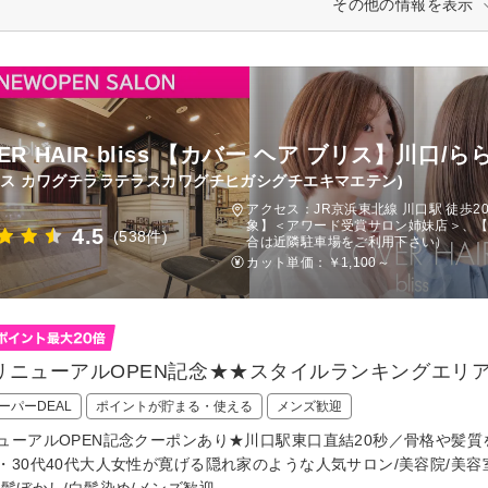
その他の情報を表示
VER HAIR bliss 【カバー ヘア ブリス】川
リス カワグチララテラスカワグチヒガシグチエキマエテン)
アクセス：JR京浜東北線 川口駅 徒歩
象】＜アワード受賞サロン姉妹店＞、【P
4.5
(538件)
合は近隣駐車場をご利用下さい）
カット単価：
￥1,100～
リニューアルOPEN記念★★スタイルランキングエリア
ーパーDEAL
ポイントが貯まる・使える
メンズ歓迎
ューアルOPEN記念クーポンあり★川口駅東口直結20秒／骨格や髪
・30代40代大人女性が寛げる隠れ家のような人気サロン/美容院/美容室
白髪ぼかし/白髪染め/メンズ歓迎