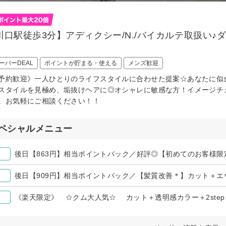
川口駅徒歩3分】アディクシー/N./バイカルテ取扱い
ーパーDEAL
ポイントが貯まる・使える
メンズ歓迎
予約歓迎》一人ひとりのライフスタイルに合わせた提案☆あなたに似
スタイルを見極め、垢抜けヘアに◎オシャレに敏感な方！イメージチ
。お気軽にご相談ください！！
ペシャルメニュー
後日【863円】相当ポイントバック／好評◎【初めてのお客様限
後日【909円】相当ポイントバック／【髪質改善＊】カット＋
《楽天限定》 ☆クム大人気☆ カット＋透明感カラー＋2ste