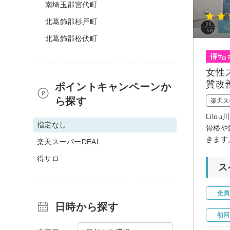
南埼玉郡宮代町
北葛飾郡杉戸町
北葛飾郡松伏町
女性
質改
ポイントキャンペーンか
ら探す
楽天ス
Lil
指定なし
骨格や
きます
楽天スーパーDEAL
得サロ
ス
全員
日時から探す
初回