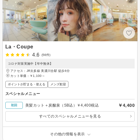
La・Coupe
4.6
(56件)
コロナ対策実施中【年中無休】
アクセス：JR太多線 美濃川合駅 徒歩6分
カット単価：
￥1,100～
ポイントが貯まる・使える
メンズ歓迎
スペシャルメニュー
￥4,400
美髪カット＋炭酸泉（SB込）￥4,400税込
初回
すべてのスペシャルメニューを見る
その他の情報を表示