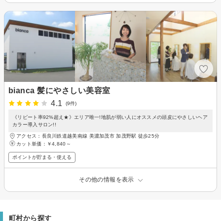
bianca 髪にやさしい美容室
4.1
(9件)
《リピート率92%超え★》エリア唯一!地肌が弱い人にオススメの頭皮にやさしいヘア
カラー導入サロン!!
アクセス：長良川鉄道越美南線 美濃加茂市 加茂野駅 徒歩25分
カット単価：
￥4,840～
ポイントが貯まる・使える
その他の情報を表示
町村から探す