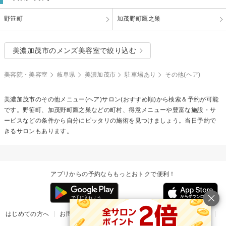
野笹町
加茂野町鷹之巣
美濃加茂市のメンズ美容室で絞り込む
美容院・美容室
岐阜県
美濃加茂市
駐車場あり
その他(ヘア)
美濃加茂市の
その他メニュー(ヘア)
サロン(おすすめ順)から検索＆予約が可能
です。野笹町、加茂野町鷹之巣などの町村、得意メニューや豊富な施設・サ
ービスなどの条件から自分にピッタリの施術を見つけましょう。当日予約で
きるサロンもあります。
アプリからの予約ならもっとおトクで便利！
はじめての方へ
お問い合わせ
ヘルプ
リリース情報
利用規約
掲載ご希望のサロン様