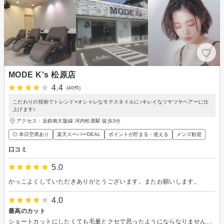
MODE K's 松原店
4.4
(40件)
こだわりの技術でトレンド×オシャレなモテスタイルに♪キレイなツヤツヤヘアーに仕
上げます♪
アクセス：近鉄南大阪線 河内松原駅 徒歩3分
◎ 本日空席あり
楽天スーパーDEAL
ポイントが貯まる・使える
メンズ歓迎
口コミ
5.0
かっこよくしていただきありがとうございます。またお願いします。
4.0
最高のカット
ショートカットにしたくても毛量とクセで思ったようにならなりませんでした。もう20年以上で諦めていました。が、Yumi さんのカウンセリング、カットで気持ちが晴れました。とても気に入っています。また、来月もよろしくお願いいたします。