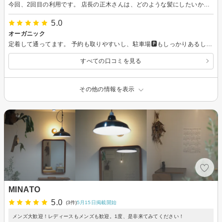
今回、2回目の利用です。 店長の正木さんは、どのような髪にしたいか伝えると自分の髪の状態を見て、合うカットを提案して頂き、腕も抜群です！思った以上のカットに仕上がりました！ また、ここはシャンプーが神ですっ！初めて行った時に、こんなシャンプーを受けたのは初めてと感じました！色々なサロンを巡ってますが、ここのシャンプーは他では絶対ない感覚です！本当に、シャンプーは神レベルです！ 今まで決めてたサロンはないですが、ここを行きつけにしたいと思います！
5.0
オーガニック
定着して通ってます。 予約も取りやすいし、駐車場🅿️もしっかりあるし、髪のことを考えてシャンプー等使っておられ、今月は気に入ったシャンプーやトリートメントが10%オフ助かりました。新しく入荷してあったトリートメントミルクタイプも購入してみたので、使用するのが楽しみです。自分の髪のことを分かっていただいているので、安心して通えてます。 また、2か月後によろしくお願いします。
すべての口コミを見る
その他の情報を表示
MINATO
5.0
(3件)
5月15日掲載開始
メンズ大歓迎！レディースもメンズも歓迎。1度、是非来てみてください！