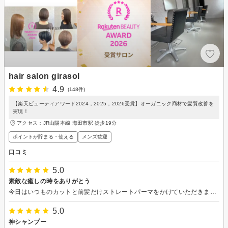
hair salon girasol
4.9
(148件)
【楽天ビューティアワード2024，2025，2026受賞】オーガニック商材で髪質改善を
実現！
アクセス：JR山陽本線 海田市駅 徒歩19分
ポイントが貯まる・使える
メンズ歓迎
口コミ
5.0
素敵な癒しの時をありがとう
今日はいつものカットと前髪だけストレートパーマをかけていただきました。シザーの音が心地よくスッキリ爽やかにカットしていただいて満足しています
5.0
神シャンプー