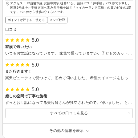
アクセス：JR山陽本線 安芸中野駅 徒歩15分、芸陽バス「井手橋」バス停で下車し、
国道2号線を井手橋方面へ進み井手橋を越え「マイカーランド広島」の裏のビルの1階
です。バス停から徒歩3分くらいです。
ポイントが貯まる・使える
メンズ歓迎
口コミ
5.0
家族で通いたい
いつもお世話になっています。 家族で通っていますが、子どものカットも丁寧にしてくださるので安心してお任せしています。 お子さんが好きな美容師さんなので、楽しく施術してくれて、うちの子もいつも切りに行くのを楽しみにしています。 美容師さんおひとりでされてるので、家族みんなで伺っても周りを気にせず過ごせて気に入っています。 メンズカットもとてもお上手ですよ。 これからも家族総出でよろしくお願いします。
5.0
また行きます！
楽天ビューティで見つけて、初めて伺いました。 希望のイメージをしっかりと聞いて下さり、大満足の仕上がりでした。 お店の雰囲気もすごくよくて、とても過ごしやすかったです。またよろしくお願いします。
5.0
癒しの空間で丁寧な施術
ずっとお世話になってる美容師さんが独立されたので、伺いました。 とても居心地がよく、緊張せずゆっくり過ごせる空間でリラックス出来ました。 美容師さんも堅苦しくなくとても柔らかい方で、丁寧にこちらの希望を汲み取ってくれます。 マンツーマンなので、安心してお任せ出来ます。 お子さん連れなどにも◎ 今回はカットでお伺いしましたが、カラーなどもいつも希望通りに仕上げてくれます。 そして何よりシャンプーがとても気持ち良い！！極上で、いつも寝てしまいます。 これからもずっとお世話になりたいお店です。
すべての口コミを見る
その他の情報を表示