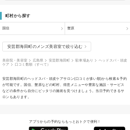
町村から探す
国信
蟹原
安芸郡海田町のメンズ美容室で絞り込む
美容院・美容室
広島県
安芸郡海田町
駐車場あり
ヘッドスパ・頭皮
ケア
口コミ数順（すべて）
安芸郡海田町の
ヘッドスパ・頭皮ケア
サロン(口コミが多い順)から検索＆予約
が可能です。国信、蟹原などの町村、得意メニューや豊富な施設・サービス
などの条件から自分にピッタリの施術を見つけましょう。当日予約できるサ
ロンもあります。
アプリからの予約ならもっとおトクで便利！