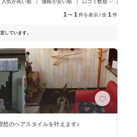
人気が高い順
価格が安い順
口コミ数順
1
1
1
〜
件を表示 / 全
件
決定しています。
理想のヘアスタイルを叶えます♪