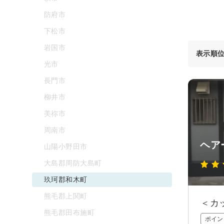
防府市
下松市
岩国市
表示順
光市
長門市
柳井市
美祢市
周南市
ヘア
山陽小野田市
大島郡周防大島町
玖珂郡和木町
熊毛郡上関町
＜カ
熊毛郡田布施町
ポイン