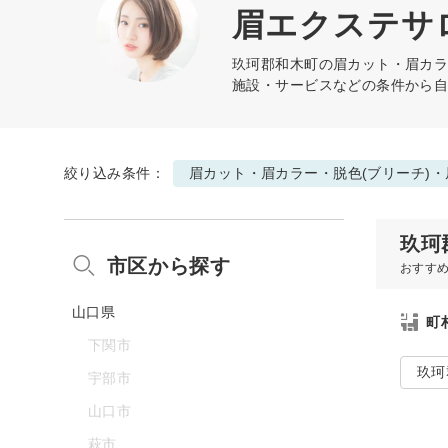
眉エクステサロ
玖珂郡和木町の
眉カット・眉カラ
施設・サービスなどの条件から
絞り込み条件：
眉カット・眉カラー・脱色(ブリーチ)
玖珂
市区から探す
おすす
山口県
町
下関市
玖珂
宇部市
山口市
萩市