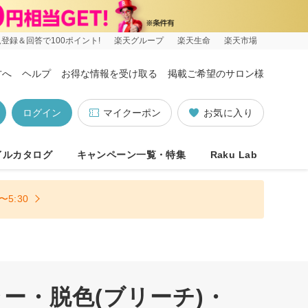
登録＆回答で100ポイント!
楽天グループ
楽天生命
楽天市場
方へ
ヘルプ
お得な情報を受け取る
掲載ご希望のサロン様
ログイン
マイクーポン
お気に入り
イルカタログ
キャンペーン一覧・特集
Raku Lab
5:30
ー・脱色(ブリーチ)・