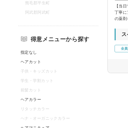
熊毛郡平生町
【当日
阿武郡阿武町
丁寧に
の薬剤
ス
得意メニューから探す
全員
指定なし
ヘアカット
子供・キッズカット
学生・学割カット
前髪カット
ヘアカラー
リタッチカラー
ヘナ・オーガニックカラー
ヘアマニキュア