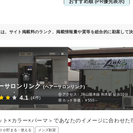
おすすめ順 (PR優先表示)
位は、サイト掲載料のランク、掲載情報量や質等を総合的に勘案して
ーサロンリンク
(ヘアーサロンリンク)
アクセス：JR山陽本線 和木駅 徒歩10分
4.1
(4件)
カット単価：
￥550～
ット×カラー×パーマ＞であなたのイメージに合わせた
トが貯まる・使える
メンズ歓迎