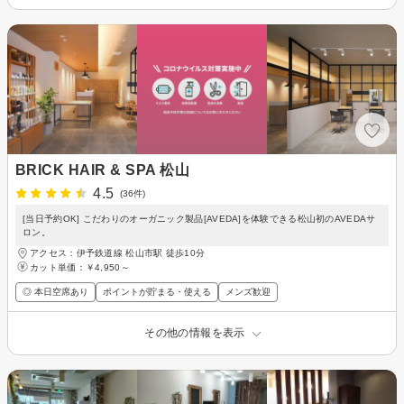
BRICK HAIR & SPA 松山
4.5
(36件)
[当日予約OK] こだわりのオーガニック製品[AVEDA]を体験できる松山初のAVEDAサ
ロン。
アクセス：伊予鉄道線 松山市駅 徒歩10分
カット単価：
￥4,950～
◎ 本日空席あり
ポイントが貯まる・使える
メンズ歓迎
その他の情報を表示