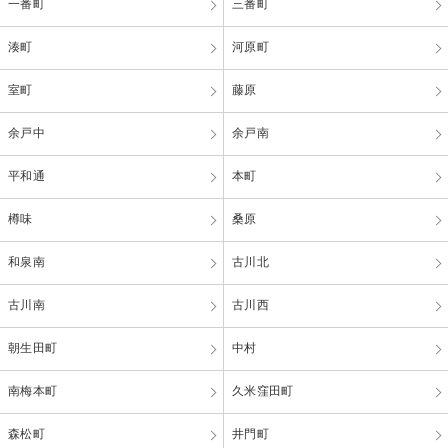
一番町
三番町
湊町
河原町
室町
藤原
余戸中
余戸南
平和通
本町
樽味
桑原
和泉南
古川北
古川南
古川西
朝生田町
中村
南梅本町
久米窪田町
森松町
井門町