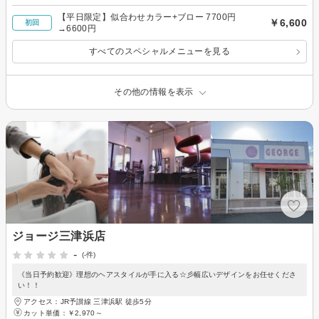
【平日限定】似合わせカラー+ブロー 7700円
￥6,600
初回
→6600円
すべてのスペシャルメニューを見る
その他の情報を表示
ジョージ三津浜店
-
(-件)
《当日予約歓迎》理想のヘアスタイルが手に入る☆彡幅広いデザインをお任せくださ
い！！
アクセス：JR予讃線 三津浜駅 徒歩5分
カット単価：
￥2,970～