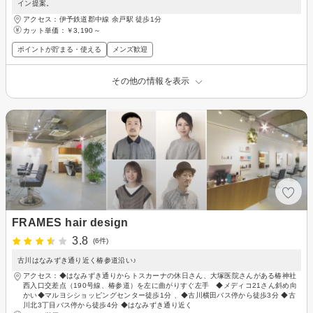
イン提案。
アクセス：伊予鉄道郡中線 余戸駅 徒歩1分
カット単価：
￥3,190～
ポイントが貯まる・使える
メンズ歓迎
その他の情報を表示
FRAMES hair design
3.8
(6件)
古川はなみずき通り近く椿参道沿い♪
アクセス：◆はなみずき通りからトスカーナの休日さん、大塚医院さんがある椿神社
西入口交差点（190号線、椿参道）を左に曲がりすぐ左手 ◆メディコ21さん斜め向
かい◆マルヨシショッピングセンター徒歩1分 、◆古川横田バス停から徒歩3分 ◆古
川北3丁目バス停から徒歩4分 ◆はなみずき通り近く