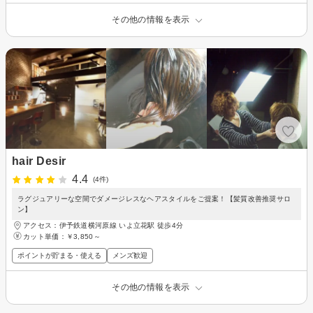
その他の情報を表示
hair Desir
4.4
(4件)
ラグジュアリーな空間でダメージレスなヘアスタイルをご提案！【髪質改善推奨サロ
ン】
アクセス：伊予鉄道横河原線 いよ立花駅 徒歩4分
カット単価：
￥3,850～
ポイントが貯まる・使える
メンズ歓迎
その他の情報を表示