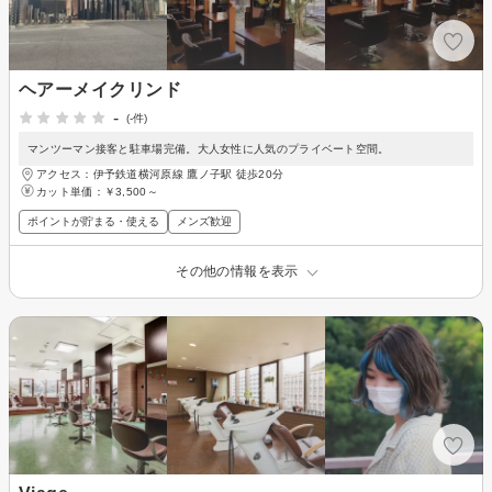
ヘアーメイクリンド
-
(-件)
マンツーマン接客と駐車場完備。大人女性に人気のプライベート空間。
アクセス：伊予鉄道横河原線 鷹ノ子駅 徒歩20分
カット単価：
￥3,500～
ポイントが貯まる・使える
メンズ歓迎
その他の情報を表示