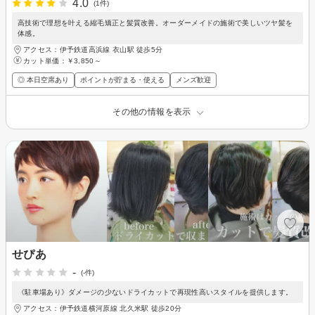
4.0
(1件)
高技術で理想を叶える縮毛矯正と髪質改善。オーダーメイドの施術で美しいツヤ髪を
体感。
アクセス：伊予鉄道高浜線 衣山駅 徒歩5分
カット単価：
￥3,850～
◎ 本日空席あり
ポイントが貯まる・使える
メンズ歓迎
その他の情報を表示
せぴあ
-
(-件)
《駐車場あり》ダメージの少ないドライカットで再現性高いスタイルを提供します。
アクセス：伊予鉄道横河原線 北久米駅 徒歩20分