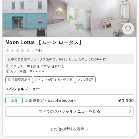
Moon Lotus 【ムーン ロータス】
-
(-件)
全席完全個室のリラックス空間で、毎日がもっとたのしくなるhairに・・・
アクセス：JR予讃線 市坪駅 徒歩10分
カット単価：
￥2,200～
◎ 本日空席あり
ポイントが貯まる・使える
メンズ歓迎
スペシャルメニュー
￥1,100
お部屋指定～sapphireroom～
全員
すべてのスペシャルメニューを見る
その他の情報を表示