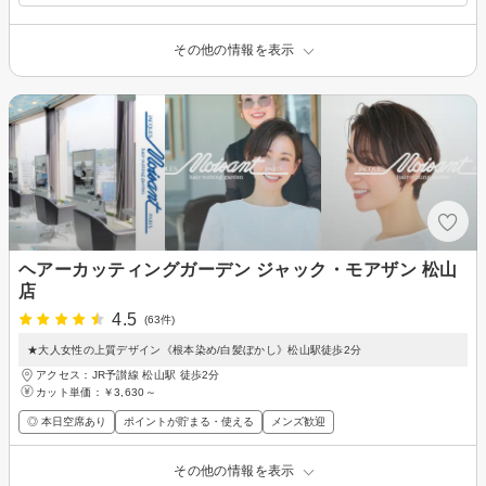
その他の情報を表示
ヘアーカッティングガーデン ジャック・モアザン 松山
店
4.5
(63件)
★大人女性の上質デザイン《根本染め/白髪ぼかし》松山駅徒歩2分
アクセス：JR予讃線 松山駅 徒歩2分
カット単価：
￥3,630～
◎ 本日空席あり
ポイントが貯まる・使える
メンズ歓迎
その他の情報を表示