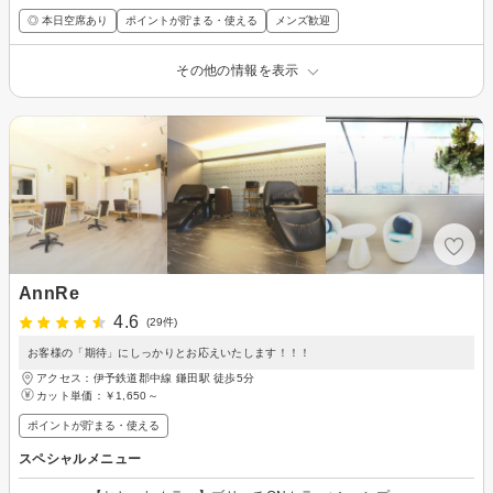
◎ 本日空席あり
ポイントが貯まる・使える
メンズ歓迎
その他の情報を表示
AnnRe
4.6
(29件)
お客様の「期待」にしっかりとお応えいたします！！！
アクセス：伊予鉄道郡中線 鎌田駅 徒歩5分
カット単価：
￥1,650～
ポイントが貯まる・使える
スペシャルメニュー