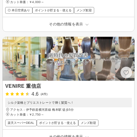
カット単価：
￥4,000～
◎ 本日空席あり
ポイントが貯まる・使える
メンズ歓迎
その他の情報を表示
VENIRE 重信店
4.6
(4件)
シルク架橋とプリエストレートで輝く髪質へ！
アクセス：伊予鉄道横河原線 梅本駅 徒歩5分
カット単価：
￥2,750～
楽天スーパーDEAL
ポイントが貯まる・使える
メンズ歓迎
その他の情報を表示