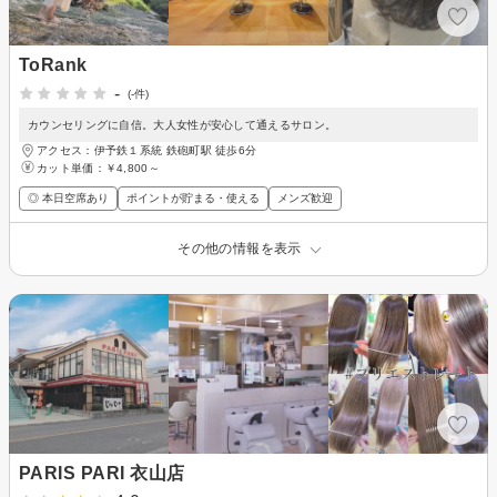
ToRank
-
(-件)
カウンセリングに自信。大人女性が安心して通えるサロン。
アクセス：伊予鉄１系統 鉄砲町駅 徒歩6分
カット単価：
￥4,800～
◎ 本日空席あり
ポイントが貯まる・使える
メンズ歓迎
その他の情報を表示
PARIS PARI 衣山店