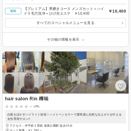
【プレミアム】男磨きコース メンズカット＋ハイ
￥10,400
初回
ドラ毛穴洗浄＋ひげ光エステ ￥10,400
すべてのスペシャルメニューを見る
その他の情報を表示
hair salon Rin 樽味
-
(-件)
白髪をぼかすハイライト技術！ハイトーンカラーで透明感と自然な仕上がりを叶える
女性専用サロン!!
アクセス：伊予鉄３系統 道後公園駅 徒歩15分
カット単価：
￥1,760～