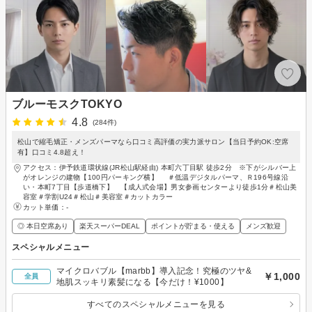
ブルーモスクTOKYO
4.8
(284件)
松山で縮毛矯正・メンズパーマなら口コミ高評価の実力派サロン【当日予約OK:空席
有】口コミ4.8超え！
アクセス：伊予鉄道環状線(JR松山駅経由) 本町六丁目駅 徒歩2分 ※下がシルバー上
がオレンジの建物【100円パーキング横】 ＃低温デジタルパーマ、Ｒ196号線沿
い・本町7丁目【歩道橋下】 【成人式会場】男女参画センターより徒歩1分＃松山美
容室＃学割U24＃松山＃美容室＃カットカラー
カット単価：
-
◎ 本日空席あり
楽天スーパーDEAL
ポイントが貯まる・使える
メンズ歓迎
スペシャルメニュー
マイクロバブル【marbb】導入記念！究極のツヤ&
￥1,000
全員
地肌スッキリ素髪になる【今だけ！¥1000】
すべてのスペシャルメニューを見る