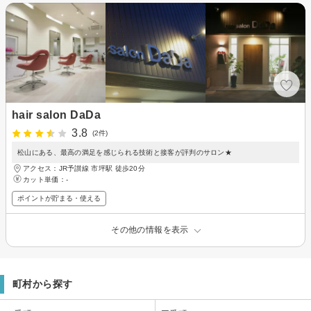
hair salon DaDa
3.8
(2件)
松山にある、最高の満足を感じられる技術と接客が評判のサロン★
アクセス：JR予讃線 市坪駅 徒歩20分
カット単価：
-
ポイントが貯まる・使える
その他の情報を表示
町村から探す