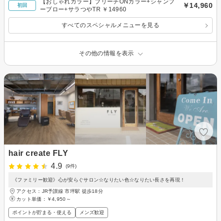
【おしゃれカラー】ブリーチONカラー+シャンプ
￥14,960
初回
ーブロー+サラつやTR ￥14960
すべてのスペシャルメニューを見る
その他の情報を表示
hair create FLY
4.9
(9件)
《ファミリー歓迎》心が安らぐサロン☆なりたい色☆なりたい長さを再現！
アクセス：JR予讃線 市坪駅 徒歩18分
カット単価：
￥4,950～
ポイントが貯まる・使える
メンズ歓迎