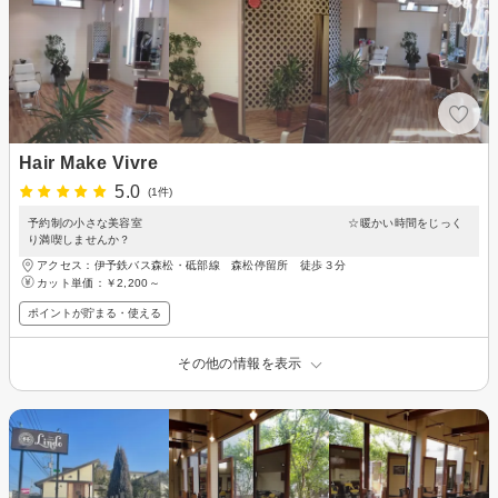
Hair Make Vivre
5.0
(1件)
予約制の小さな美容室 ☆暖かい時間をじっく
り満喫しませんか？
アクセス：伊予鉄バス森松・砥部線 森松停留所 徒歩３分
カット単価：
￥2,200～
ポイントが貯まる・使える
その他の情報を表示