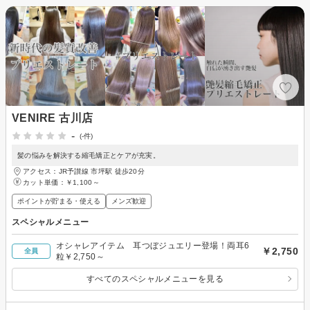
VENIRE 古川店
-
(-件)
髪の悩みを解決する縮毛矯正とケアが充実。
アクセス：JR予讃線 市坪駅 徒歩20分
カット単価：
￥1,100～
ポイントが貯まる・使える
メンズ歓迎
スペシャルメニュー
オシャレアイテム 耳つぼジュエリー登場！両耳6
￥2,750
全員
粒￥2,750～
すべてのスペシャルメニューを見る