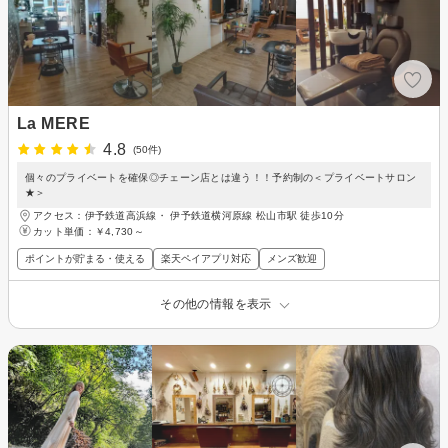
La MERE
4.8
(50件)
個々のプライベートを確保◎チェーン店とは違う！！予約制の＜プライベートサロン
★＞
アクセス：伊予鉄道高浜線・ 伊予鉄道横河原線 松山市駅 徒歩10分
カット単価：
￥4,730～
ポイントが貯まる・使える
楽天ペイアプリ対応
メンズ歓迎
その他の情報を表示