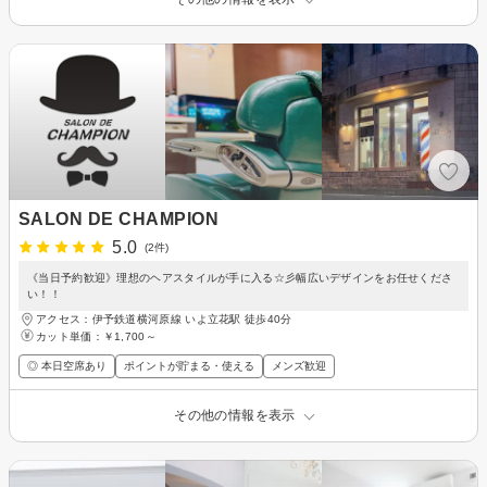
SALON DE CHAMPION
5.0
(2件)
《当日予約歓迎》理想のヘアスタイルが手に入る☆彡幅広いデザインをお任せくださ
い！！
アクセス：伊予鉄道横河原線 いよ立花駅 徒歩40分
カット単価：
￥1,700～
◎ 本日空席あり
ポイントが貯まる・使える
メンズ歓迎
その他の情報を表示