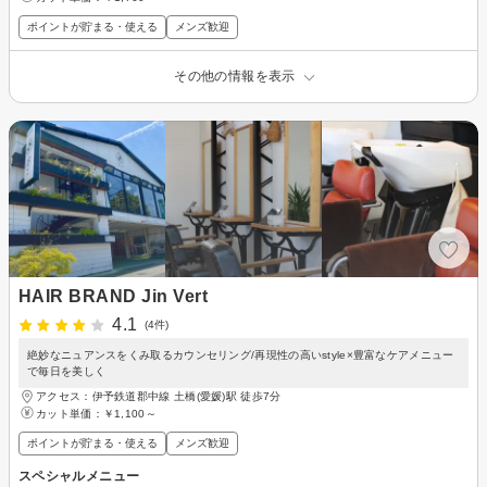
ポイントが貯まる・使える
メンズ歓迎
その他の情報を表示
HAIR BRAND Jin Vert
4.1
(4件)
絶妙なニュアンスをくみ取るカウンセリング/再現性の高いstyle×豊富なケアメニュー
で毎日を美しく
アクセス：伊予鉄道郡中線 土橋(愛媛)駅 徒歩7分
カット単価：
￥1,100～
ポイントが貯まる・使える
メンズ歓迎
スペシャルメニュー