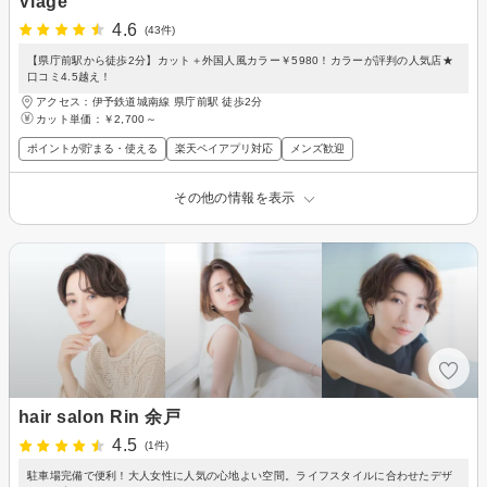
Viage
4.6
(43件)
【県庁前駅から徒歩2分】カット＋外国人風カラー￥5980！カラーが評判の人気店★
口コミ4.5越え！
アクセス：伊予鉄道城南線 県庁前駅 徒歩2分
カット単価：
￥2,700～
ポイントが貯まる・使える
楽天ペイアプリ対応
メンズ歓迎
その他の情報を表示
hair salon Rin 余戸
4.5
(1件)
駐車場完備で便利！大人女性に人気の心地よい空間。ライフスタイルに合わせたデザ