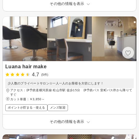
その他の情報を表示
Luana hair make
4.7
(5件)
少人数のプライベートサロン☆一人一人のお客様を大切にします！
アクセス：伊予鉄道横河原線 松山市駅 徒歩15分 伊予鉄バス 室町バス停から降りて
すぐ
カット単価：
￥3,850～
ポイントが貯まる・使える
メンズ歓迎
その他の情報を表示