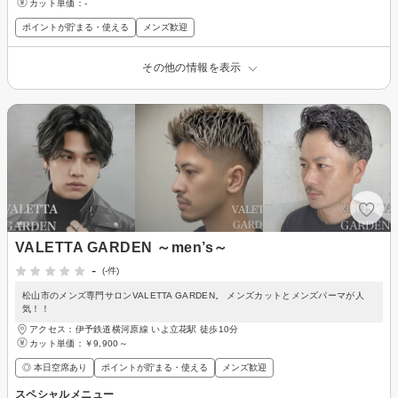
カット単価：
-
ポイントが貯まる・使える
メンズ歓迎
その他の情報を表示
VALETTA GARDEN ～men’s～
-
(-件)
松山市のメンズ専門サロンVALETTA GARDEN。 メンズカットとメンズパーマが人
気！！
アクセス：伊予鉄道横河原線 いよ立花駅 徒歩10分
カット単価：
￥9,900～
◎ 本日空席あり
ポイントが貯まる・使える
メンズ歓迎
スペシャルメニュー