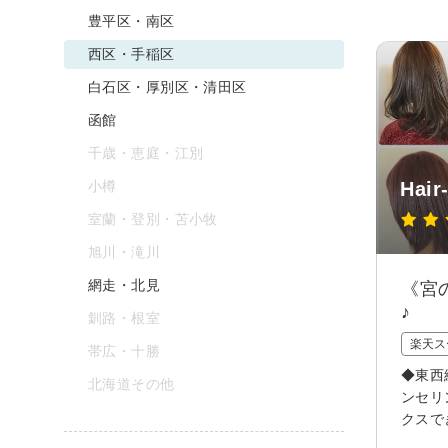
豊平区・南区
西区・手稲区
白石区・厚別区・清田区
函館
千歳・恵庭・江別
小樽
Hair
室蘭・登別・苫小牧
旭川・滝川
網走・北見
《宮
♪
釧路・根室
楽天ス
帯広・十勝
◆東西
北海道その他
ンセリ
クスで