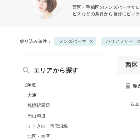
西区・手稲区の
メンズパーマ
サロ
ビスなどの条件から自分にピッ
絞り込み条件：
メンズパーマ
バリアフリー
西区
エリアから探す
北海道
駅
大通
西区
札幌駅周辺
円山周辺
すすきの・市電沿線
北区・東区