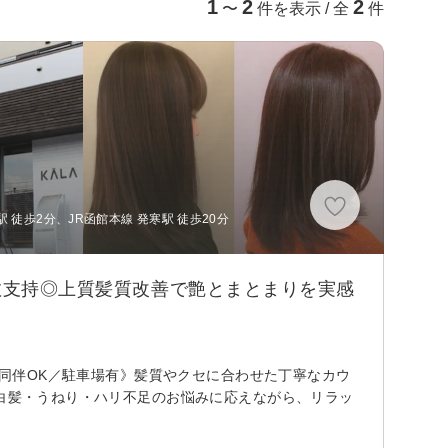
1
2
2
〜
件を表示 / 全
件
徒歩2分、JR函館本線 発寒駅 徒歩20分
多数支持◎上質髪質改善で艶とまとまりを実感
子様同伴OK／駐車場有》髪質やクセに合わせた丁寧なカウ
の白髪・うねり・ハリ不足のお悩みに応えながら、リラッ