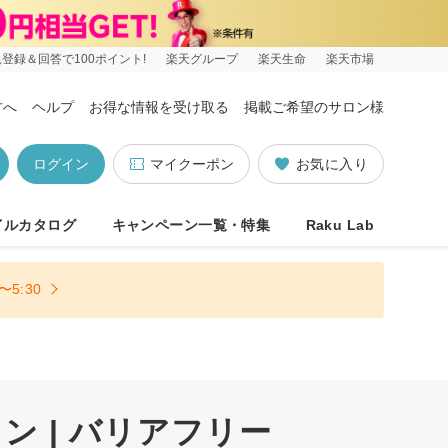
登録＆回答で100ポイント!
楽天グループ
楽天生命
楽天市場
方へ
ヘルプ
お得な情報を受け取る
掲載ご希望のサロン様
ログイン
マイクーポン
お気に入り
イルカタログ
キャンペーン一覧・特集
Raku Lab
5:30
 | バリアフリー