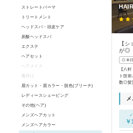
HAI
ストレートパーマ
トリートメント
ヘッドスパ・頭皮ケア
炭酸ヘッドスパ
【シ
エクステ
が◎
ヘアセット
◎ 本
ヘアメイク
【八軒
着付け
ト技術
数◎髪
眉カット・眉カラー・脱色(ブリーチ)
レディースシェービング
メ
その他(ヘア)
メンズヘアカット
メ
￥1
メンズヘアカラー