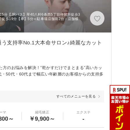
15分【JRバス】琴40八軒6条西5丁目停留所徒歩3
 徒歩19分【車】5分≪駐車場店舗前2台・店舗横
支持率No.1大本命サロン♪綺麗なカット
方のお悩みを解決！“乾かすだけでまとまる”高いカッ
代・50代・60代まで幅広い年齢層のお客様からの支持多
すべてのメニューを見る
ーマ
縮毛矯正
エクステ
800～
￥9,900～
-