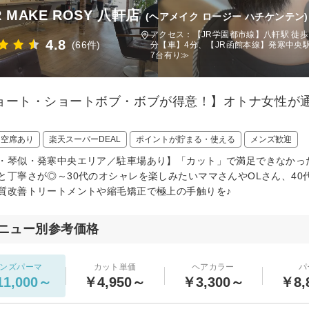
R MAKE ROSY 八軒店
(ヘアメイク ロージー ハチケンテン)
アクセス：【JR学園都市線】八軒駅 徒歩
4.8
(66件)
分【車】4分、【JR函館本線】発寒中央駅
7台有り≫
ョート・ショートボブ・ボブが得意！】オトナ女性が通う
日空席あり
楽天スーパーDEAL
ポイントが貯まる・使える
メンズ歓迎
・琴似・発寒中央エリア／駐車場あり】「カット」で満足できなかった
と丁寧さが◎～30代のオシャレを楽しみたいママさんやOLさん、40
質改善トリートメントや縮毛矯正で極上の手触りを♪
ニュー別参考価格
ンズパーマ
カット単価
ヘアカラー
パ
1,000～
￥4,950～
￥3,300～
￥8,