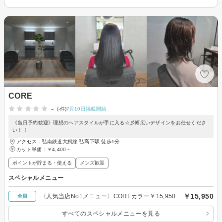
CORE
-
(-件)
7月10日掲載開始
《当日予約歓迎》理想のヘアスタイルが手に入る☆彡幅広いデザインをお任せくださ
い！！
アクセス：弘南鉄道大鰐線 弘高下駅 徒歩1分
カット単価：
￥4,400～
ポイントが貯まる・使える
メンズ歓迎
スペシャルメニュー
￥15,950
〈人気当店No1メニュー〉COREカラー￥15,950
全員
すべてのスペシャルメニューを見る