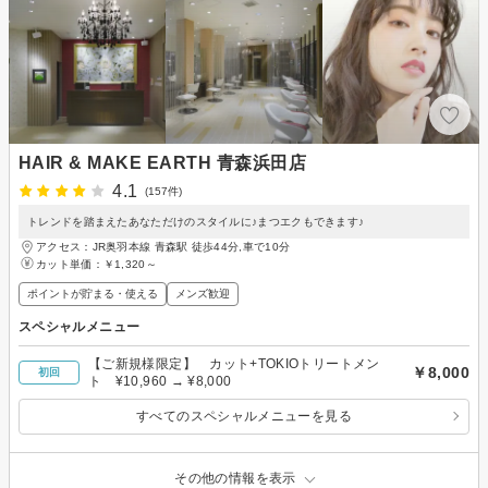
HAIR & MAKE EARTH 青森浜田店
4.1
(157件)
トレンドを踏まえたあなただけのスタイルに♪まつエクもできます♪
アクセス：JR奥羽本線 青森駅 徒歩44分,車で10分
カット単価：
￥1,320～
ポイントが貯まる・使える
メンズ歓迎
スペシャルメニュー
【ご新規様限定】 カット+TOKIOトリートメン
￥8,000
初回
ト ¥10,960 → ¥8,000
すべてのスペシャルメニューを見る
その他の情報を表示