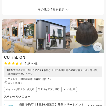
その他の情報を表示
CUTinLION
4.9
(43件)
【衛生管理強化中】当日予約OK★お得な１日２名様限定の髪質改善クーポン有♪詳し
くは店舗クーポンページ
アクセス：JR奥羽本線 青森駅 徒歩15分
カット単価：
-
ポイントが貯まる・使える
楽天ペイアプリ対応
メンズ歓迎
スペシャルメニュー
当日予約可【1日2名様限定】酸熱トリートメント