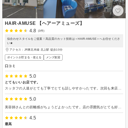
HAIR-AMUSE 【ヘアーアミューズ】
4.8
(3件)
似合わせスタイルをご提案！高品質のカット技術は＜HAIR-AMUSE＞へお任せくださ
い★
アクセス：JR東北本線 北上駅 徒歩10分
ポイントが貯まる・使える
メンズ歓迎
口コミ
5.0
とてもいいお店です。
スッタフの人達がとても丁寧でとても話しやすかったです。次回も来店したいと思いました。
5.0
美容師さんとの距離感がちょうどよかったです。店の雰囲気がとても好きです
4.5
最高