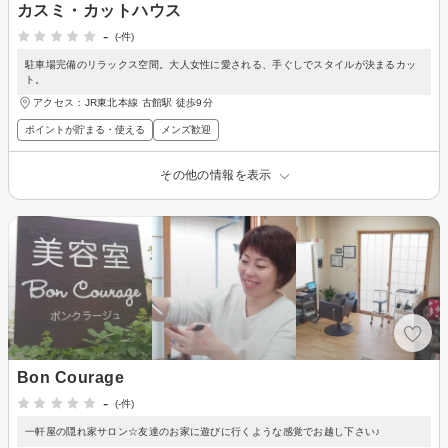
カスミ・カットハウス
-
(-件)
駐車場完備のリラックス空間。大人女性に愛される、手ぐしでスタイルが決まるカッ
ト。
アクセス：JR東北本線 古館駅 徒歩9分
ポイントが貯まる・使える
メンズ歓迎
その他の情報を表示
Bon Courage
-
(-件)
一軒屋の隠れ家サロン☆友達のお家に遊びに行くような感覚でお越し下さい♪