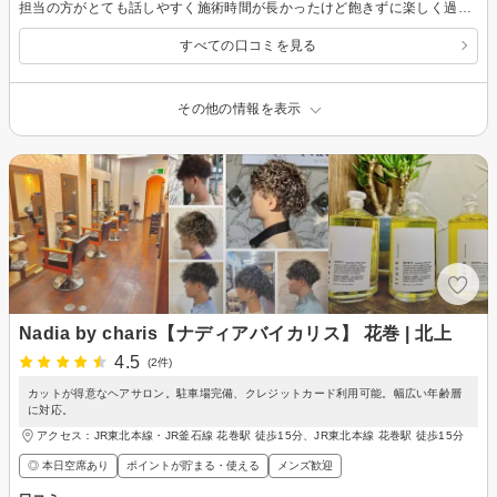
担当の方がとても話しやすく施術時間が長かったけど飽きずに楽しく過ごせました！ 技術は文句の付け所がないくらい完璧でした また行きます( ｀・∀・´)ﾉﾖﾛｼｸ
すべての口コミを見る
その他の情報を表示
Nadia by charis【ナディアバイカリス】 花巻 | 北上
4.5
(2件)
カットが得意なヘアサロン。駐車場完備、クレジットカード利用可能。幅広い年齢層
に対応。
アクセス：JR東北本線・JR釜石線 花巻駅 徒歩15分、JR東北本線 花巻駅 徒歩15分
◎ 本日空席あり
ポイントが貯まる・使える
メンズ歓迎