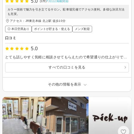
5.0
(1件)
7月1日掲載開始
カラー技術で魅力を引き立てるサロン。駐車場完備でアクセス便利。多様な決済方法
も充実。
アクセス：JR東北本線 北上駅 徒歩10分
◎ 本日空席あり
ポイントが貯まる・使える
メンズ歓迎
口コミ
5.0
とても話しやすく気軽に相談させてもらえたので希望通りの仕上がりでした！久しぶりのパーマでしたがとても満足です！ぜひまたお願いしたいです！時間も変更して無理に入れていただきありがとうございました！
すべての口コミを見る
その他の情報を表示