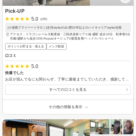
Pick-UP
5.0
(1件)
[小規模プライベートサロン]女性stylistのみ/歴10年以上のハイキャリアstylist在籍
アクセス：ドラゴンレール大船渡線・三陸鉄道南リアス線 盛駅 徒歩10分、駐車場5台
完備/盛駅から徒歩10分/Aujua(オージュア)/髪質改善/ヘッドスパ/ショート
ポイントが貯まる・使える
メンズ歓迎
口コミ
5.0
快適でした
お店が混んでるにも関わらず、丁寧に最後までしていただき、感謝してます。 市外から行ったので道に迷い、親切にお店までの道順を説明して下さいました。 また、行きたいと思います！
すべての口コミを見る
その他の情報を表示