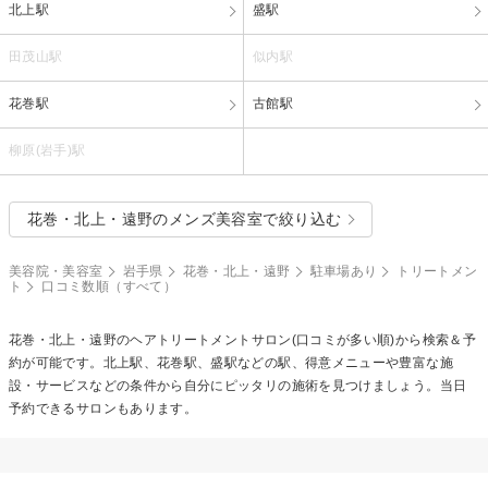
北上駅
盛駅
田茂山駅
似内駅
花巻駅
古館駅
柳原(岩手)駅
花巻・北上・遠野のメンズ美容室で絞り込む
美容院・美容室
岩手県
花巻・北上・遠野
駐車場あり
トリートメン
ト
口コミ数順（すべて）
花巻・北上・遠野の
ヘアトリートメント
サロン(口コミが多い順)から検索＆予
約が可能です。北上駅、花巻駅、盛駅などの駅、得意メニューや豊富な施
設・サービスなどの条件から自分にピッタリの施術を見つけましょう。当日
予約できるサロンもあります。