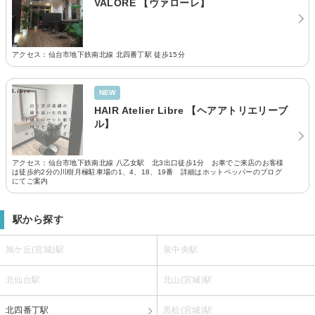
VALORE 【ヴァローレ】
アクセス：仙台市地下鉄南北線 北四番丁駅 徒歩15分
NEW
HAIR Atelier Libre 【ヘアアトリエリーブ
ル】
アクセス：仙台市地下鉄南北線 八乙女駅 北3出口徒歩1分 お車でご来店のお客様
は徒歩約2分の川樹月極駐車場の1、4、18、19番 詳細はホットペッパーのブログ
にてご案内
駅から探す
旭ケ丘(宮城)駅
泉中央駅
北仙台駅
北山(宮城)駅
北四番丁駅
黒松(宮城)駅