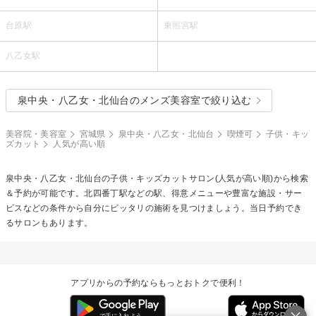
台原駅
東照宮駅
八乙女駅
泉中央・八乙女・北仙台のメンズ美容室で絞り込む
美容院・美容室
宮城県
泉中央・八乙女・北仙台
喫煙可
子供・キッ
ズカット
人気が高い順
泉中央・八乙女・北仙台の
子供・キッズカット
サロン(人気が高い順)から検索
＆予約が可能です。北四番丁駅などの駅、得意メニューや豊富な施設・サー
ビスなどの条件から自分にピッタリの施術を見つけましょう。当日予約でき
るサロンもあります。
アプリからの予約ならもっとおトクで便利！