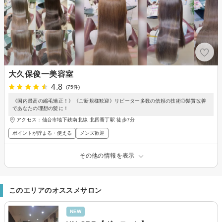
大久保俊一美容室
4.8
(75件)
《国内最高の縮毛矯正！》《ご新規様歓迎》リピーター多数の信頼の技術◎髪質改善
であなたの理想の髪に！
アクセス：仙台市地下鉄南北線 北四番丁駅 徒歩7分
ポイントが貯まる・使える
メンズ歓迎
その他の情報を表示
このエリアのオススメサロン
NEW