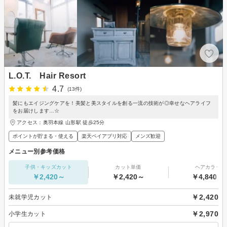
L.O.T. Hair Resort
4.7
(13件)
髪にもエイジングケアを！美髪と美スタイルを創る一流の技術が◎幸せなヘアライフ
をお届けします…☆
アクセス：奥羽本線 山形駅 徒歩25分
ポイントが貯まる・使える
楽天ペイアプリ対応
メンズ歓迎
メニュー別参考価格
子供・キッズカット
カット単価
ヘアカラー
￥2,420～
￥2,420～
￥4,840～
￥2,420
未就学児カット
￥2,970
小学生カット