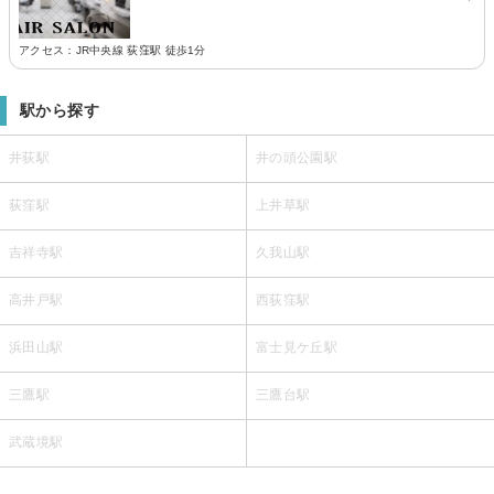
アクセス：JR中央線 荻窪駅 徒歩1分
駅から探す
井荻駅
井の頭公園駅
荻窪駅
上井草駅
吉祥寺駅
久我山駅
高井戸駅
西荻窪駅
浜田山駅
富士見ケ丘駅
三鷹駅
三鷹台駅
武蔵境駅