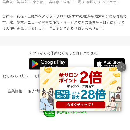
美容院・美容室
東京都
吉祥寺・荻窪・三鷹
喫煙可
ヘアカット
吉祥寺・荻窪・三鷹の
ヘアカット
サロン(おすすめ順)から検索＆予約が可能で
す。駅、得意メニューや豊富な施設・サービスなどの条件から自分にピッタ
リの施術を見つけましょう。当日予約できるサロンもあります。
アプリからの予約ならもっとおトクで便利！
はじめての方へ
お問い合わせ
ヘルプ
リリース情報
利用規約
掲載ご希望のサロン様
企業情報
個人情報保護方針
楽天のサービス一覧
アプリ一覧
© Rakuten Group, Inc.