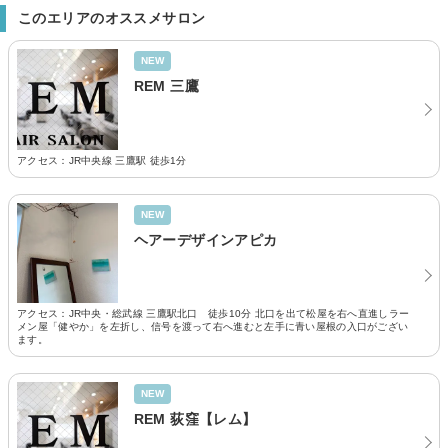
このエリアのオススメサロン
NEW
REM 三鷹
アクセス：JR中央線 三鷹駅 徒歩1分
NEW
ヘアーデザインアピカ
アクセス：JR中央・総武線 三鷹駅北口 徒歩10分 北口を出て松屋を右へ直進しラー
メン屋「健やか」を左折し、信号を渡って右へ進むと左手に青い屋根の入口がござい
ます。
NEW
REM 荻窪【レム】