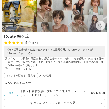
Route 梅ヶ丘
4.9
(8件)
《梅ヶ丘駅徒歩1分》似合わせスタイルをご提案◎魅力溢れるヘアスタイルが
「Route」で手に入る♪
アクセス：小田急小田原線 梅ケ丘駅 徒歩157-0071分 梅ヶ丘駅南口を出ると目の
前にセブンイレブンがあります。セブンイレブン真裏の建物の地下１階に隠れ家サロ
ンRoute梅ヶ丘があります。
カット単価：
￥4,950～
ポイントが貯まる・使える
メンズ歓迎
スペシャルメニュー
【初回】髪質改善！プレミアム酸性ストレート＋
￥24,800
初回
カット＋TOKIOトリートメント
すべてのスペシャルメニューを見る