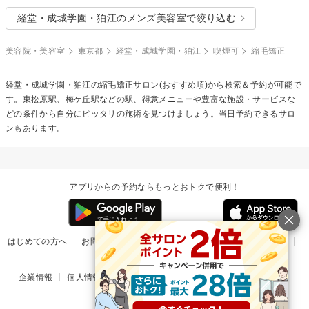
経堂・成城学園・狛江のメンズ美容室で絞り込む
美容院・美容室
東京都
経堂・成城学園・狛江
喫煙可
縮毛矯正
経堂・成城学園・狛江の
縮毛矯正
サロン(おすすめ順)から検索＆予約が可能で
す。東松原駅、梅ケ丘駅などの駅、得意メニューや豊富な施設・サービスな
どの条件から自分にピッタリの施術を見つけましょう。当日予約できるサロ
ンもあります。
アプリからの予約ならもっとおトクで便利！
はじめての方へ
お問い合わせ
ヘルプ
リリース情報
利用規約
掲載ご希望のサロン様
企業情報
個人情報保護方針
楽天のサービス一覧
アプリ一覧
© Rakuten Group, Inc.