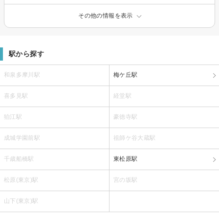
その他の情報を表示
駅から探す
和泉多摩川駅
梅ケ丘駅
喜多見駅
経堂駅
狛江駅
豪徳寺駅
成城学園前駅
祖師ケ谷大蔵駅
千歳船橋駅
東松原駅
松原(東京)駅
宮の坂駅
山下(東京)駅