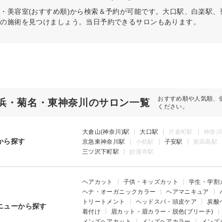
・美容室(おすすめ順)から検索＆予約が可能です。大口駅、白楽駅
リの施術を見つけましょう。当日予約できるサロンもあります。
おすすめ順や人気順、
浜・菊名・東神奈川のサロン一覧
ください。
大倉山(神奈川)駅
大口駅
片倉町駅
神奈川
から探す
京急東神奈川駅
小机駅
子安駅
新高島駅
三ツ沢下町駅
妙蓮寺駅
ヘアカット
子供・キッズカット
学生・学割
ヘナ・オーガニックカラー
ヘアマニキュア
トリートメント
ヘッドスパ・頭皮ケア
炭酸
ニューから探す
着付け
眉カット・眉カラー・脱色(ブリーチ)
メンズヘアカット
メンズヘアカラー
メンズ