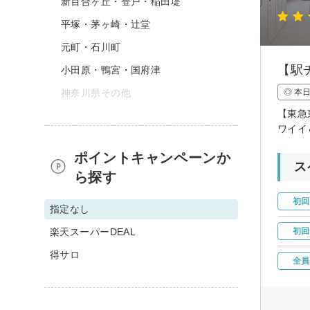
新百合ヶ丘・登戸・稲田堤
平塚・茅ヶ崎・辻堂
元町・石川町
【駅
小田原・鴨宮・国府津
神奈川県その他
◎ 本
【東急
ワイイ
ポイントキャンペーンか
ス
ら探す
初回
指定なし
楽天スーパーDEAL
初回
得サロ
全員