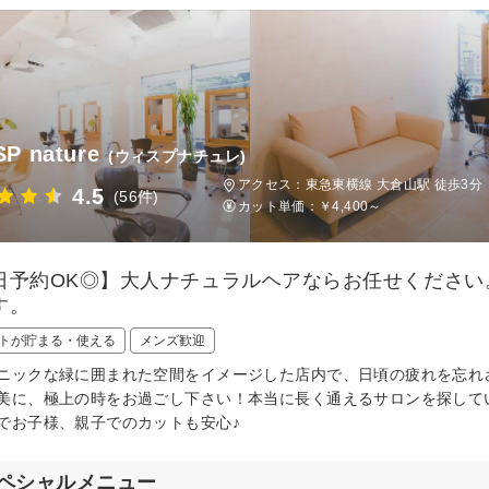
P nature
(ウィスプナチュレ)
アクセス：東急東横線 大倉山駅 徒歩3分
4.5
(56件)
カット単価：
￥4,400～
日予約OK◎】大人ナチュラルヘアならお任せください
す。
トが貯まる・使える
メンズ歓迎
ニックな緑に囲まれた空間をイメージした店内で、日頃の疲れを忘れ
美に、極上の時をお過ごし下さい！本当に長く通えるサロンを探して
でお子様、親子でのカットも安心♪
ペシャルメニュー