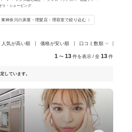
そり・シェービング
・東神奈川の床屋・理髪店・理容室で絞り込む
人気が高い順
価格が安い順
口コミ数順
1
13
13
〜
件を表示 / 全
件
決定しています。