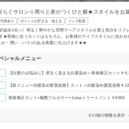
安らぐサロン☆周りと差がつくひと癖★スタイルをお
日空席あり
ポイントが貯まる・使える
メンズ歓迎
駅徒歩1分♪♪》明るく華やかな空間でヘアスタイルを変え気分をリフレッ
す★骨格に合うカットはもちろん。お客様のライフスタイルに合わせ
らか・潤い・ハリ>のある美髪に仕上げます★★
ペシャルメニュー
【白髪のお悩みに】明るく染まる白髪染め＋骨格矯正カット￥9,3
【新メニュー白髪染め髪質改善】カット＋白髪染め髪質改善￥12,
骨格矯正カット+極艶フルカラー+1stepトリートメント￥9350
その他の情報を表示