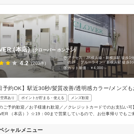
VER (本店)
(クローバー ホンテン)
アクセス：JR横浜線・新横浜駅 徒歩1
4.2
の2F 、ブルーライン・新横浜駅 徒歩3
(203件)
カット単価：
￥4,000～
日予約OK】駅近30秒/髪質改善/透明感カラー/メンズ
日空席あり
ポイントが貯まる・使える
メンズ歓迎
のご予約歓迎／お子様連れ歓迎／／クレジットカードでのお支払い可
OVER （本店）》☆19：00まで営業しているので、お仕事帰りでも
ペシャルメニュー