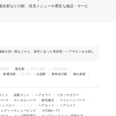
、菊名駅などの駅、得意メニューや豊富な施設・サービ
価格が安い順などから、条件に合った美容院・ヘアサロンをお探し
新町駅
菊名駅
岸根公園駅
北新横浜駅
新横浜駅
新羽駅
白楽駅
東神奈川駅
東白楽駅
カット
前髪カット
ヘアカラー
リタッチカラー
パーマ
デジタルパーマ
縮毛矯正
ストレートパーマ
ヘッドスパ
エクステ
ヘアセット
ヘアメイク
レディースシェービング
その他(ヘア)
パーマ
メンズ縮毛矯正
メンズヘッドスパ・頭皮ケア