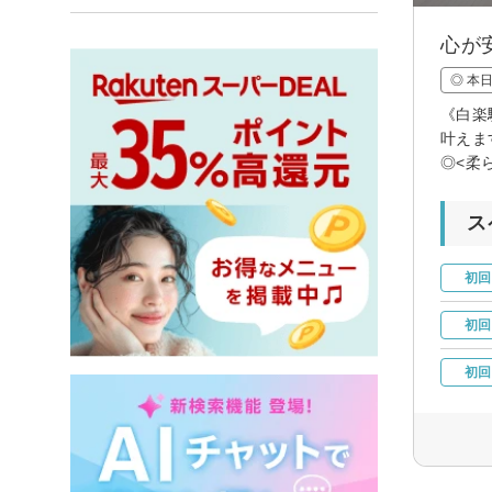
心が
◎ 本
《白楽
叶えま
◎<柔
ス
初回
初回
初回