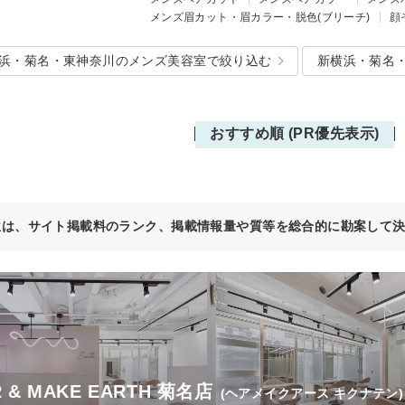
メンズ眉カット・眉カラー・脱色(ブリーチ)
顔
浜・菊名・東神奈川のメンズ美容室で絞り込む
新横浜・菊名
おすすめ順 (PR優先表示)
位は、サイト掲載料のランク、掲載情報量や質等を総合的に勘案して
R & MAKE EARTH 菊名店
(ヘアメイクアース キクナテン)