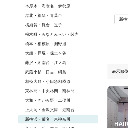
本厚木・海老名・伊勢原
港北・都筑・青葉台
新横
横須賀・鎌倉・逗子
桜木町・みなとみらい・関内
橋本・相模原・淵野辺
大船・戸塚・保土ヶ谷
藤沢・湘南台・江ノ島
表示順
武蔵小杉・日吉・綱島
相模大野・小田急相模原
東林間・中央林間・南林間
大和・さがみ野・二俣川
上大岡・金沢文庫・港南台
新横浜・菊名・東神奈川
HAI