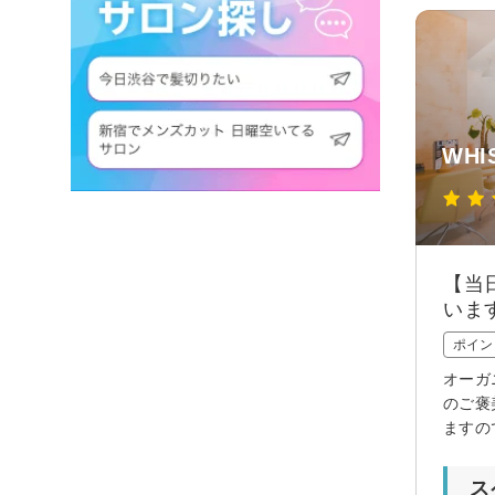
WHIS
【当
いま
ポイン
オーガ
のご褒
ますの
ス