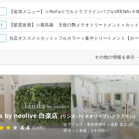
【髪質改善】☆最高級 天使の艶メテオトリートメント＋カット＋
ト
当店オススメ☆カット＋フルカラー＋集中トリートメント【ホー
その他の情報を表示
a by neolive 白楽店
(リンダバイネオリーブハクラクテン)
アクセス：東急東横線 白楽駅 徒歩1分
4.4
(18件)
カット単価：
￥4,950～