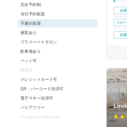
完全予約制
全員
当日予約歓迎
リピー
子連れ歓迎
個室あり
全員
プライベートサロン
駐車場あり
ペット可
喫煙可
クレジットカード可
QR・バーコード決済可
電子マネー決済可
Lind
バリアフリー
Foreigners Welcome