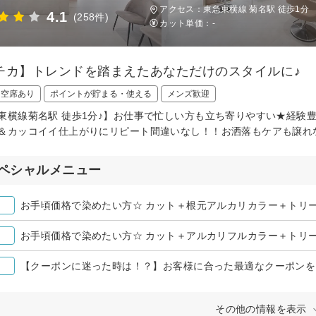
アクセス：東急東横線 菊名駅 徒歩1分
4.1
(258件)
カット単価：
-
チカ】トレンドを踏まえたあなただけのスタイルに♪
日空席あり
ポイントが貯まる・使える
メンズ歓迎
東横線菊名駅 徒歩1分♪】お仕事で忙しい方も立ち寄りやすい★経験
＆カッコイイ仕上がりにリピート間違いなし！！お洒落もケアも譲れ
ペシャルメニュー
お手頃価格で染めたい方☆ カット＋根元アルカリカラー＋トリ
お手頃価格で染めたい方☆ カット＋アルカリフルカラー＋トリ
【クーポンに迷った時は！？】お客様に合った最適なクーポンを
その他の情報を表示