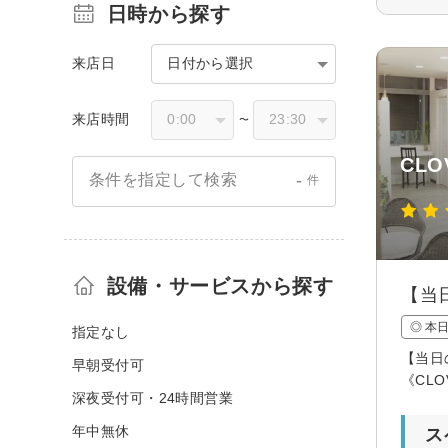
日時から探す
来店日
日付から選択
来店時間
〜
CLO
-
条件を指定して検索
件
設備・サービスから探す
【当
◎ 本
指定なし
【当日
早朝受付可
《CL
深夜受付可・24時間営業
年中無休
ス