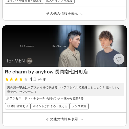
ポイントが貯まる・使える
楽天ペイアプリ対応
その他の情報を表示
Re charm by anyhow 長岡南七日町店
4.1
(44件)
男の第一印象はヘアスタイルで決まる！ヘアスタイルで変身しましょう！ 凛々しい、
爽やか、セクシーに！
アクセス：ドン・キホーテ 長岡インター店から徒歩1分
◎ 本日空席あり
ポイントが貯まる・使える
メンズ歓迎
その他の情報を表示