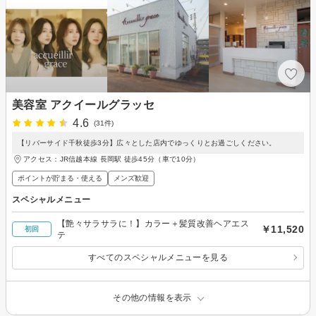
美容室 アクイールグラッセ
4.6
(31件)
【リバーサイド千秋徒歩3分】広々とした店内でゆっくりとお過ごしください。
アクセス：JR信越本線 長岡駅 徒歩45分（車で10分）
ポイントが貯まる・使える
メンズ歓迎
スペシャルメニュー
【艶々サラサラに！】カラー＋髪質改善ヘアエス
￥11,520
初回
テ
すべてのスペシャルメニューを見る
その他の情報を表示