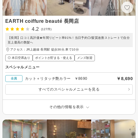
EARTH coiffure beauté 長岡店
4.2
(127件)
【長岡】口コミ高評価★年間リピート率91%！当日予約◎/髪質改善ストレートで自分
至上最高の艶髪へ
アクセス：JR上越線 長岡駅 徒歩36分,車で10分
◎ 本日空席あり
ポイントが貯まる・使える
メンズ歓迎
スペシャルメニュー
￥8,690
カット＋リタッチ艶カラー ￥8690
全員
すべてのスペシャルメニューを見る
その他の情報を表示