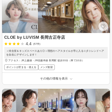
CLOE by LUVISM 長岡古正寺店
4.4
(57件)
＜待合室＆キッズスペースあり◎＞理想のヘアスタイルが手に入る☆彡トレンドヘア
を自在にデザインします！
アクセス：JR上越線・JR信越本線 長岡駅 徒歩30分（車で10分）
ポイントが貯まる・使える
メンズ歓迎
その他の情報を表示