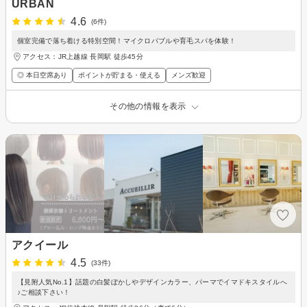
URBAN
4.6
(6件)
個室完備で落ち着ける特別空間！マイクロバブルや育毛スパを体験！
アクセス：JR上越線 長岡駅 徒歩45分
◎ 本日空席あり
ポイントが貯まる・使える
メンズ歓迎
その他の情報を表示
アクイール
4.5
(33件)
【見附人気No.1】話題の白髪ぼかしやデザインカラー、パーマでイマドキスタイルへ
♪ご相談下さい！