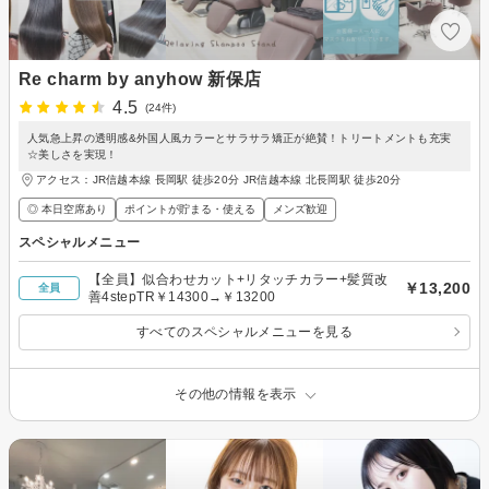
Re charm by anyhow 新保店
4.5
(24件)
人気急上昇の透明感&外国人風カラーとサラサラ矯正が絶賛！トリートメントも充実
☆美しさを実現！
アクセス：JR信越本線 長岡駅 徒歩20分 JR信越本線 北長岡駅 徒歩20分
◎ 本日空席あり
ポイントが貯まる・使える
メンズ歓迎
スペシャルメニュー
【全員】似合わせカット+リタッチカラー+髪質改
￥13,200
全員
善4stepTR￥14300→￥13200
すべてのスペシャルメニューを見る
その他の情報を表示