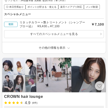
アクセス：JR信越本線 見附駅 徒歩26分（車で6分）
◎ 本日空席あり
ポイントが貯まる・使える
楽天ペイアプリ対応
メンズ歓迎
スペシャルメニュー
リタッチカラー＋艶トリートメント（シャンプー
￥7,100
初回
ブロー込） ¥9,400→¥7,100
すべてのスペシャルメニューを見る
その他の情報を表示
CROWN hair lounge
4.9
(9件)