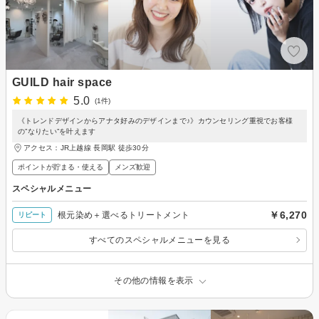
GUILD hair space
5.0
(1件)
《トレンドデザインからアナタ好みのデザインまで♪》カウンセリング重視でお客様
の”なりたい”を叶えます
アクセス：JR上越線 長岡駅 徒歩30分
ポイントが貯まる・使える
メンズ歓迎
スペシャルメニュー
￥6,270
根元染め＋選べるトリートメント
リピート
すべてのスペシャルメニューを見る
その他の情報を表示