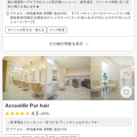
髪の状態別ヘアケアの口コミが高評価☆ショート、縮毛矯正、ブリーチが得意♪広々店
内で周りを気にせず★
アクセス：JR信越本線 長岡駅 徒歩60分 【ブリーチ/インナーカラー/ヘッドスパ/髪
質改善/縮毛矯正/白髪染め/グレイカラー/リタッチ/結べるボブ/刈り上げボブ/刈り上げ
ショート/マーブ】
ポイントが貯まる・使える
メンズ歓迎
その他の情報を表示
Accueillir Pur hair
4.5
(30件)
＜駐車場あり☆＞ホッと一息つける♪アットホームなサロンです♪
アクセス：JR信越本線 見附駅 徒歩15分