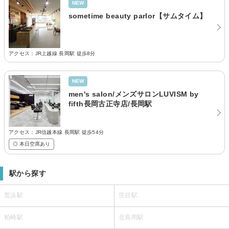
NEW
sometime beauty parlor【サムタイム】
アクセス：JR上越線 長岡駅 徒歩8分
NEW
men's salon/メンズサロンLUVISM by
fifth長岡古正寺店/長岡駅
アクセス：JR信越本線 長岡駅 徒歩54分
◎ 本日空席あり
駅から探す
荒浜駅
茨目駅
柏崎駅
北長岡駅