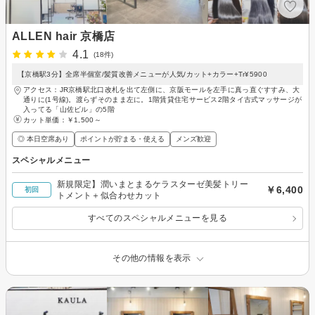
ALLEN hair 京橋店
4.1
(18件)
【京橋駅3分】全席半個室/髪質改善メニューが人気/カット+カラー+Tr¥5900
アクセス：JR京橋駅北口改札を出て左側に、京阪モールを左手に真っ直ぐすすみ、大
通りに(1号線)。渡らずそのまま左に。1階賃貸住宅サービス2階タイ古式マッサージが
入ってる「山佐ビル」の5階
カット単価：
￥1,500～
◎ 本日空席あり
ポイントが貯まる・使える
メンズ歓迎
スペシャルメニュー
新規限定】潤いまとまるケラスターゼ美髪トリー
￥6,400
初回
トメント＋似合わせカット
すべてのスペシャルメニューを見る
その他の情報を表示