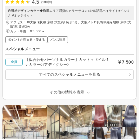
4.5
(190件)
透明感デザインカラー◆梅田エリア屈指のカラーサロン♪SNS話題ハイライト#イルミ
ナ #オッジオット
アクセス：JR大阪環状線 京橋(大阪)駅 徒歩5分、大阪メトロ長堀鶴見緑地線 京橋(大
阪)駅 徒歩3分
カット単価：
￥3,500～
ポイントが貯まる・使える
メンズ歓迎
スペシャルメニュー
【似合わせパーソナルカラー】カット＋《イルミ
￥7,500
全員
ナカラーorアディクシー》
すべてのスペシャルメニューを見る
その他の情報を表示