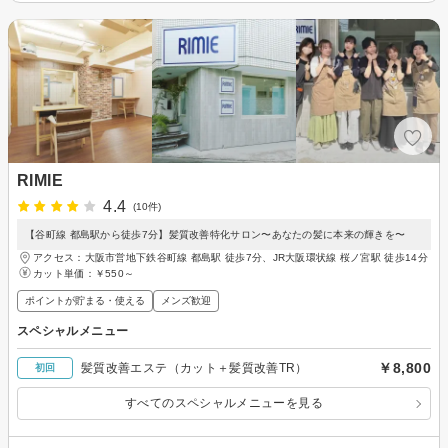
RIMIE
4.4
(10件)
【谷町線 都島駅から徒歩7分】髪質改善特化サロン〜あなたの髪に本来の輝きを〜
アクセス：大阪市営地下鉄谷町線 都島駅 徒歩7分、JR大阪環状線 桜ノ宮駅 徒歩14分
カット単価：
￥550～
ポイントが貯まる・使える
メンズ歓迎
スペシャルメニュー
￥8,800
髪質改善エステ（カット＋髪質改善TR）
初回
すべてのスペシャルメニューを見る