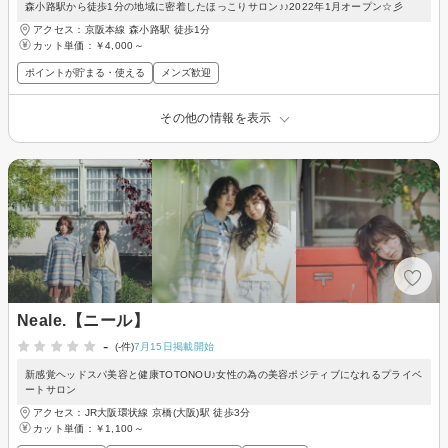
森小路駅から徒歩1分の地域に密着したほっこりサロン♪♪2022年1月オープン☆彡
アクセス：京阪本線 森小路駅 徒歩1分
カット単価：
￥4,000～
ポイントが貯まる・使える
メンズ歓迎
その他の情報を表示
Neale.【ニール】
-
(-件)
7月15日掲載開始
新感覚ヘッドスパ美容と健康TOTONOU♪女性の為の美容ポジティブになれるプライベ
ートサロン
アクセス：JR大阪環状線 京橋(大阪)駅 徒歩3分
カット単価：
￥1,100～