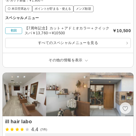
カット単価：
￥1,800～
◎ 本日空席あり
ポイントが貯まる・使える
メンズ歓迎
スペシャルメニュー
【7周年記念】カット＋アドミオカラー＋クイック
￥10,500
初回
スパ￥13,760⇒¥10500
すべてのスペシャルメニューを見る
その他の情報を表示
ill hair labo
4.4
(7件)