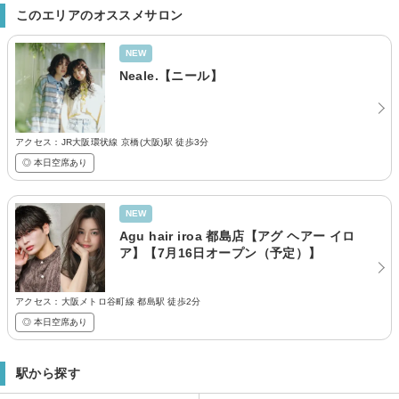
このエリアのオススメサロン
NEW
Neale.【ニール】
アクセス：JR大阪環状線 京橋(大阪)駅 徒歩3分
◎ 本日空席あり
NEW
Agu hair iroa 都島店【アグ ヘアー イロ
ア】【7月16日オープン（予定）】
アクセス：大阪メトロ谷町線 都島駅 徒歩2分
◎ 本日空席あり
駅から探す