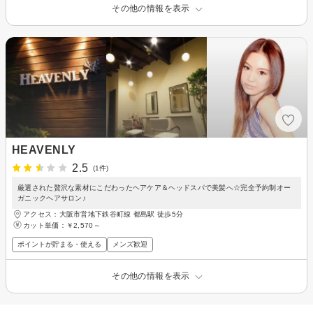
その他の情報を表示
HEAVENLY
2.5
(1件)
厳選された贅沢な素材にこだわったヘアケア＆ヘッドスパで美髪へ☆完全予約制オー
ガニックヘアサロン♪
アクセス：大阪市営地下鉄谷町線 都島駅 徒歩5分
カット単価：
￥2,570～
ポイントが貯まる・使える
メンズ歓迎
その他の情報を表示