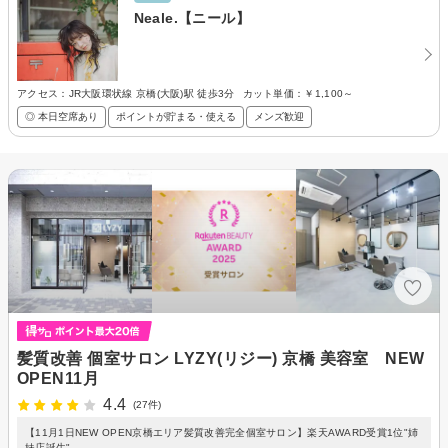
Neale.【ニール】
アクセス：JR大阪環状線 京橋(大阪)駅 徒歩3分
カット単価：
￥1,100～
◎ 本日空席あり
ポイントが貯まる・使える
メンズ歓迎
髪質改善 個室サロン LYZY(リジー) 京橋 美容室 NEW
OPEN11月
4.4
(27件)
【11月1日NEW OPEN京橋エリア髪質改善完全個室サロン】楽天AWARD受賞1位"姉
妹店誕生"