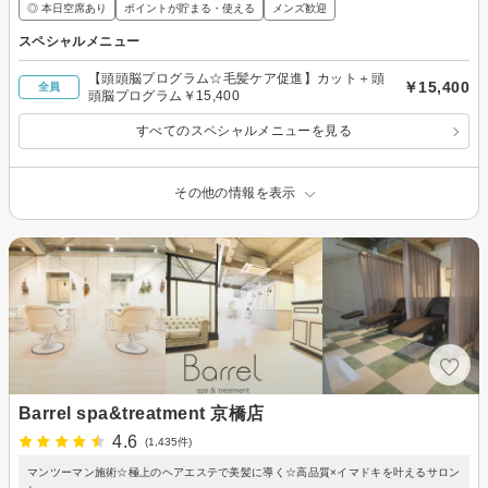
◎ 本日空席あり
ポイントが貯まる・使える
メンズ歓迎
スペシャルメニュー
【頭頭脳プログラム☆毛髪ケア促進】カット＋頭
￥15,400
全員
頭脳プログラム￥15,400
すべてのスペシャルメニューを見る
その他の情報を表示
Barrel spa&treatment 京橋店
4.6
(1,435件)
マンツーマン施術☆極上のヘアエステで美髪に導く☆高品質×イマドキを叶えるサロン