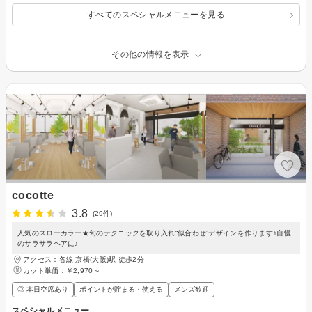
すべてのスペシャルメニューを見る
その他の情報を表示
cocotte
3.8
(29件)
人気のスローカラー★旬のテクニックを取り入れ“似合わせ”デザインを作ります♪自慢
のサラサラヘアに♪
アクセス：各線 京橋(大阪)駅 徒歩2分
カット単価：
￥2,970～
◎ 本日空席あり
ポイントが貯まる・使える
メンズ歓迎
スペシャルメニュー