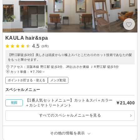
KAULA hair&spa
4.5
(1件)
【野江駅徒歩3分】美しさは頭皮から☆極上スパとこだわりのカット技術であなたの髪
をもっと輝かせます。
アクセス：京阪本線 野江駅 徒歩3分、JRおおさか東線 ＪＲ野江駅 徒歩5分
カット単価：
￥7,700～
ポイントが貯まる・使える
メンズ歓迎
スペシャルメニュー
【1番人気セットメニュー】カット＆スパ＋カラー
￥21,400
初回
＋カシミヤトリートメント
すべてのスペシャルメニューを見る
その他の情報を表示