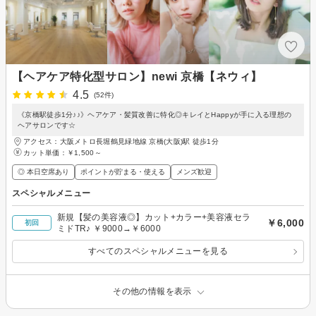
【ヘアケア特化型サロン】newi 京橋【ネウィ】
4.5
(52件)
《京橋駅徒歩1分♪♪》ヘアケア・髪質改善に特化◎キレイとHappyが手に入る理想の
ヘアサロンです☆
アクセス：大阪メトロ長堀鶴見緑地線 京橋(大阪)駅 徒歩1分
カット単価：
￥1,500～
◎ 本日空席あり
ポイントが貯まる・使える
メンズ歓迎
スペシャルメニュー
新規【髪の美容液◎】カット+カラー+美容液セラ
￥6,000
初回
ミドTR♪ ￥9000→￥6000
すべてのスペシャルメニューを見る
その他の情報を表示