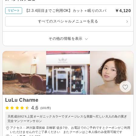
￥4,120
【2.3.4回目までご利用OK】カット＋眠りのスパ
リピート
すべてのスペシャルメニューを見る
その他の情報を表示
LuLu Charme
4.6
(101件)
天然成分92％上質オーガニックカラーでダメージレスな美髪へ忙しい大人の為の寛ぎ
完全マンツーマンサロン
アクセス：JR大阪環状線 京橋駅 徒歩7分、お電話でのご予約ですとクーポンがご利用
いただけませんのでご了承ください またクーポンはご本人様のみ使用可能です