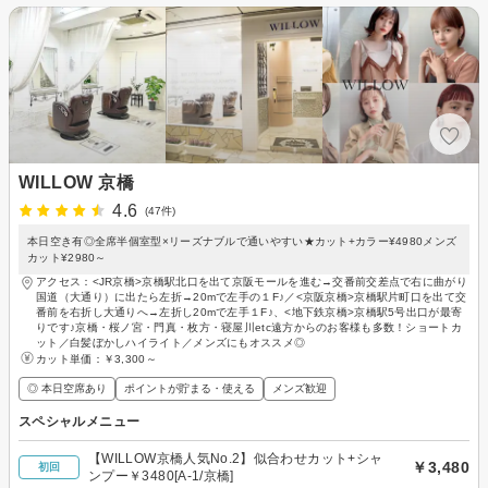
WILLOW 京橋
4.6
(47件)
本日空き有◎全席半個室型×リーズナブルで通いやすい★カット+カラー¥4980メンズ
カット¥2980～
アクセス：<JR京橋>京橋駅北口を出て京阪モールを進む→交番前交差点で右に曲がり
国道（大通り）に出たら左折→20mで左手の１F♪／<京阪京橋>京橋駅片町口を出て交
番前を右折し大通りへ→左折し20mで左手１F♪、<地下鉄京橋>京橋駅5号出口が最寄
りです♪京橋・桜ノ宮・門真・枚方・寝屋川etc遠方からのお客様も多数！ショートカ
ット／白髪ぼかしハイライト／メンズにもオススメ◎
カット単価：
￥3,300～
◎ 本日空席あり
ポイントが貯まる・使える
メンズ歓迎
スペシャルメニュー
【WILLOW京橋人気No.2】似合わせカット+シャ
￥3,480
初回
ンプー￥3480[A-1/京橋]