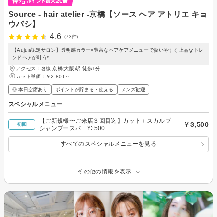
Source - hair atelier -京橋【ソース ヘア アトリエ キョ
ウバシ】
4.6
(73件)
【Aujua認定サロン】透明感カラー×豊富なヘアケアメニューで扱いやすく上品なトレ
ンドヘアが叶う*:
アクセス：各線 京橋(大阪)駅 徒歩1分
カット単価：
￥2,800～
◎ 本日空席あり
ポイントが貯まる・使える
メンズ歓迎
スペシャルメニュー
【ご新規様〜ご来店３回目迄】カット＋スカルプ
￥3,500
初回
シャンプースパ ¥3500
すべてのスペシャルメニューを見る
その他の情報を表示