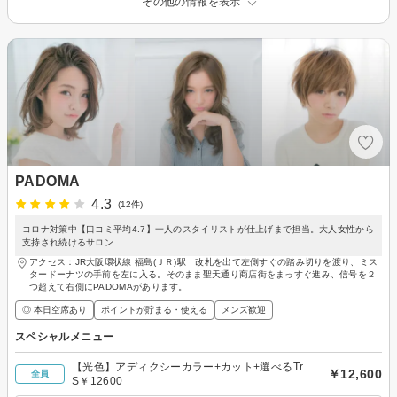
その他の情報を表示
PADOMA
4.3
(12件)
コロナ対策中【口コミ平均4.7】一人のスタイリストが仕上げまで担当。大人女性から
支持され続けるサロン
アクセス：JR大阪環状線 福島(ＪＲ)駅 改札を出て左側すぐの踏み切りを渡り、ミス
タードーナツの手前を左に入る。そのまま聖天通り商店街をまっすぐ進み、信号を２
つ超えて右側にPADOMAがあります。
◎ 本日空席あり
ポイントが貯まる・使える
メンズ歓迎
スペシャルメニュー
【光色】アディクシーカラー+カット+選べるTr
￥12,600
全員
S￥12600