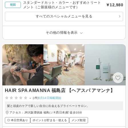
スタンダードカット・カラー・おすすめトリート
￥12,980
初回
メント（ご新規様のメニューです）
すべてのスペシャルメニューを見る
その他の情報を表示
HAIR SPA AMANNA 福島店 【ヘアスパ アマンナ】
-
(-件)
5月14日掲載開始
髪と頭皮のケアで新しい自分に出会えるプライベートサロン。
アクセス：JR大阪環状線 福島(ＪＲ西日本)駅 徒歩10分
◎ 本日空席あり
ポイントが貯まる・使える
メンズ歓迎