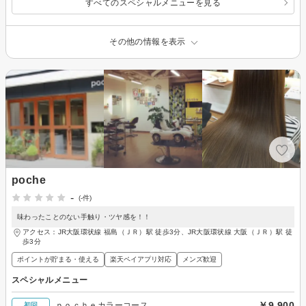
すべてのスペシャルメニューを見る
その他の情報を表示
poche
-
(-件)
味わったことのない手触り・ツヤ感を！！
アクセス：JR大阪環状線 福島（ＪＲ）駅 徒歩3分、JR大阪環状線 大阪（ＪＲ）駅 徒
歩3分
ポイントが貯まる・使える
楽天ペイアプリ対応
メンズ歓迎
スペシャルメニュー
￥9,900
ｐｏｃｈｅカラーコース
初回