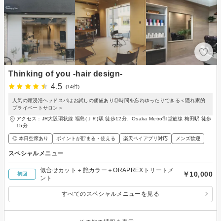
Thinking of you -hair design-
4.5
(14件)
人気の頭浸浴ヘッドスパはお試しの価値あり◎時間を忘れゆったりできる＜隠れ家的
プライベートサロン＞
アクセス：JR大阪環状線 福島(ＪＲ)駅 徒歩12分、Osaka Metro御堂筋線 梅田駅 徒歩
15分
◎ 本日空席あり
ポイントが貯まる・使える
楽天ペイアプリ対応
メンズ歓迎
スペシャルメニュー
似合せカット＋艶カラー＋ORAPREXトリートメ
￥10,000
初回
ント
すべてのスペシャルメニューを見る