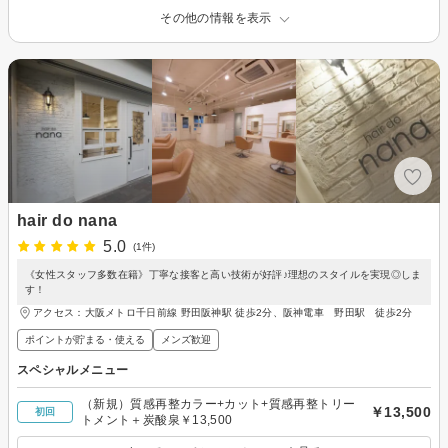
その他の情報を表示
hair do nana
5.0
(1件)
《女性スタッフ多数在籍》丁寧な接客と高い技術が好評♪理想のスタイルを実現◎しま
す！
アクセス：大阪メトロ千日前線 野田阪神駅 徒歩2分、阪神電車 野田駅 徒歩2分
ポイントが貯まる・使える
メンズ歓迎
スペシャルメニュー
（新規）質感再整カラー+カット+質感再整トリー
￥13,500
初回
トメント＋炭酸泉￥13,500