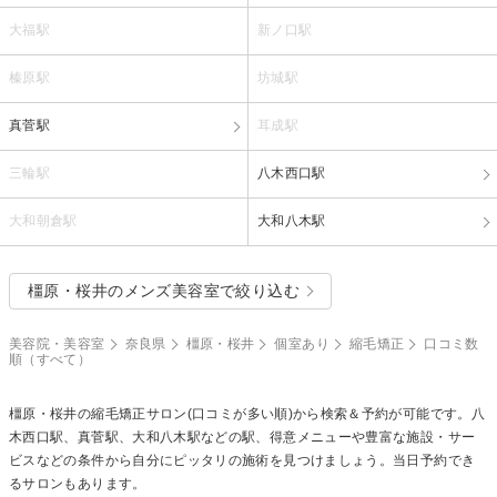
大福駅
新ノ口駅
榛原駅
坊城駅
真菅駅
耳成駅
三輪駅
八木西口駅
大和朝倉駅
大和八木駅
橿原・桜井のメンズ美容室で絞り込む
美容院・美容室
奈良県
橿原・桜井
個室あり
縮毛矯正
口コミ数
順（すべて）
橿原・桜井の
縮毛矯正
サロン(口コミが多い順)から検索＆予約が可能です。八
木西口駅、真菅駅、大和八木駅などの駅、得意メニューや豊富な施設・サー
ビスなどの条件から自分にピッタリの施術を見つけましょう。当日予約でき
るサロンもあります。