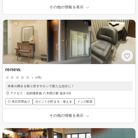
その他の情報を表示
renew.
-
(-件)
本来の輝きを取り戻すサロンで新たな自分に！
アクセス：近鉄橿原線 八木西口駅 徒歩3分
◎ 本日空席あり
ポイントが貯まる・使える
メンズ歓迎
その他の情報を表示