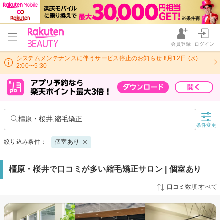
会員登録
ログイン
システムメンテナンスに伴うサービス停止のお知らせ 8月12日 (水)
2:00〜5:30
橿原・桜井,縮毛矯正
条件変更
絞り込み条件：
個室あり
橿原・桜井で口コミが多い縮毛矯正サロン | 個室あり
口コミ数順:すべて