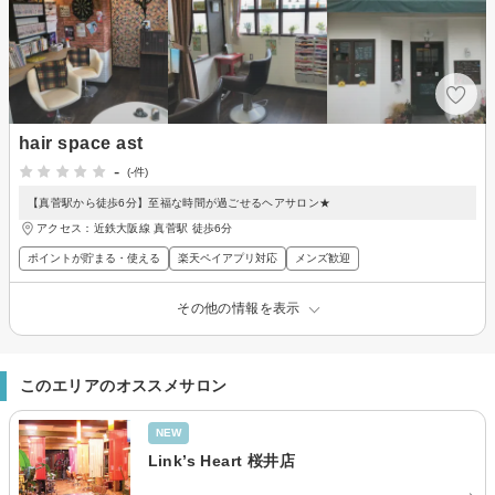
hair space ast
-
(-件)
【真菅駅から徒歩6分】至福な時間が過ごせるヘアサロン★
アクセス：近鉄大阪線 真菅駅 徒歩6分
ポイントが貯まる・使える
楽天ペイアプリ対応
メンズ歓迎
その他の情報を表示
このエリアのオススメサロン
NEW
Link’s Heart 桜井店