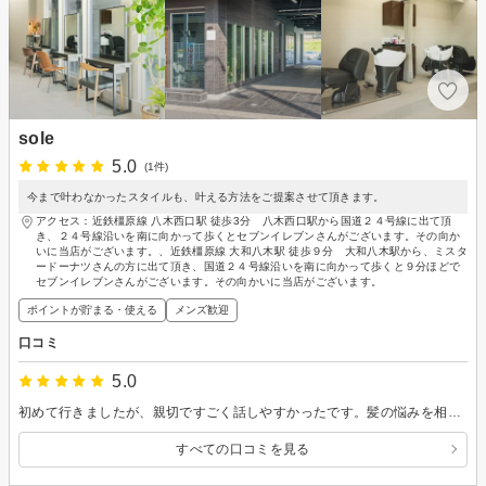
sole
5.0
(1件)
今まで叶わなかったスタイルも、叶える方法をご提案させて頂きます。
アクセス：近鉄橿原線 八木西口駅 徒歩3分 八木西口駅から国道２４号線に出て頂
き、２４号線沿いを南に向かって歩くとセブンイレブンさんがございます。その向か
いに当店がございます。、近鉄橿原線 大和八木駅 徒歩９分 大和八木駅から、ミスタ
ードーナツさんの方に出て頂き、国道２４号線沿いを南に向かって歩くと９分ほどで
セブンイレブンさんがございます。その向かいに当店がございます。
ポイントが貯まる・使える
メンズ歓迎
口コミ
5.0
初めて行きましたが、親切ですごく話しやすかったです。髪の悩みを相談しながらカットもカラーもしてもらいました。仕上がりもすごく満足してます。ありがとうございました。
すべての口コミを見る