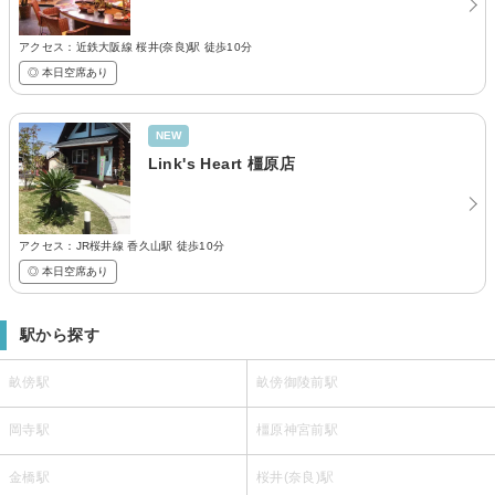
アクセス：近鉄大阪線 桜井(奈良)駅 徒歩10分
◎ 本日空席あり
NEW
Link's Heart 橿原店
アクセス：JR桜井線 香久山駅 徒歩10分
◎ 本日空席あり
駅から探す
畝傍駅
畝傍御陵前駅
岡寺駅
橿原神宮前駅
金橋駅
桜井(奈良)駅