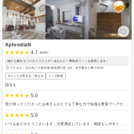
AphrodiaN
4.7
(93件)
確かな腕をもつスタイリストが＜あなたに一番似合う！＞を提供します♪
アクセス：日の丸バス皆生線 福生西六区 1分、米子駅から車で20分
ポイントが貯まる・使える
メンズ歓迎
口コミ
5.0
受け持ってくださった山本さんがとても丁寧な方で知識も豊富でヘアケアなどについても相談にのっていただいてとても安心してお願いできました。 カットも悩んでいましたが、アドバイスをくださってその通りにして良かったなって思ってます(*^^*) またお願いします！
5.0
いつもありがとうございます。大変満足しています。相談もしやすく、的確なアドバイスもいただけるので、とてもありがたいです。