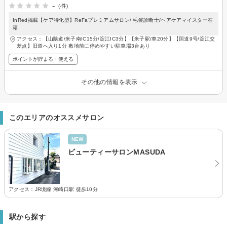
-
(-件)
InRed掲載【ケア特化型】ReFaプレミアムサロン/ 毛髪診断士/ヘアケアマイスター在
籍
アクセス：【山陰道/米子南IC15分/淀江IC3分】【米子駅/車20分】【国道9号/淀江交
差点】旧道へ入り1分 敷地前に停めやすい駐車場3台あり
ポイントが貯まる・使える
その他の情報を表示
このエリアのオススメサロン
NEW
ビューティーサロンMASUDA
アクセス：JR境線 河崎口駅 徒歩10分
駅から探す