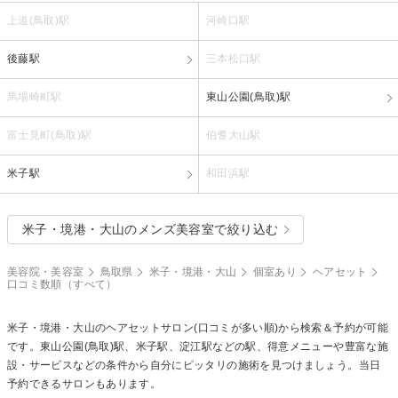
上道(鳥取)駅
河崎口駅
後藤駅
三本松口駅
馬場崎町駅
東山公園(鳥取)駅
富士見町(鳥取)駅
伯耆大山駅
米子駅
和田浜駅
米子・境港・大山のメンズ美容室で絞り込む
美容院・美容室
鳥取県
米子・境港・大山
個室あり
ヘアセット
口コミ数順（すべて）
米子・境港・大山の
ヘアセット
サロン(口コミが多い順)から検索＆予約が可能
です。東山公園(鳥取)駅、米子駅、淀江駅などの駅、得意メニューや豊富な施
設・サービスなどの条件から自分にピッタリの施術を見つけましょう。当日
予約できるサロンもあります。