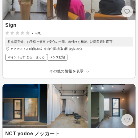
Sign
-
(-件)
駐車場完備、お子様と個室で安心の空間。着付けも相談。訪問美容対応可。
アクセス：JR山陰本線 東山公園(鳥取)駅 徒歩10分
ポイントが貯まる・使える
メンズ歓迎
その他の情報を表示
NCT yodoe ノッカート