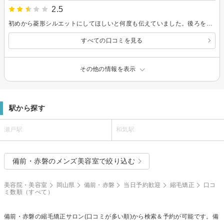
2.5
初めから菱形シルエットにしてほしいと何度も伝えていました。後ろを短くしてと頼んだのは私です。ただ短くした後ろとサイドとのバランスを取りたいスタッフの気持ちが、私の希望より上回ったせいで頼んでないのにアゴ辺りまであったサイドを短く切られてしまいました😭 前髪も広げられて顔が大きくなりました。 もう絶望😩
すべての口コミを見る
その他の情報を表示
駅から探す
瀬戸駅
和気駅
備前・赤磐のメンズ美容室で絞り込む
美容院・美容室
岡山県
備前・赤磐
当日予約歓迎
縮毛矯正
口コ
ミ数順（すべて）
備前・赤磐の
縮毛矯正
サロン(口コミが多い順)から検索＆予約が可能です。備