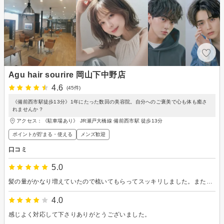
Agu hair sourire 岡山下中野店
4.6
(45件)
《備前西市駅徒歩13分》1年にたった数回の美容院。自分へのご褒美で心も体も癒さ
れませんか？
アクセス：《駐車場あり》 JR瀬戸大橋線 備前西市駅 徒歩13分
ポイントが貯まる・使える
メンズ歓迎
口コミ
5.0
髪の量がかなり増えていたので梳いてもらってスッキリしました。また理想通りの明るいカラーに満足です。
4.0
感じよく対応して下さりありがとうございました。