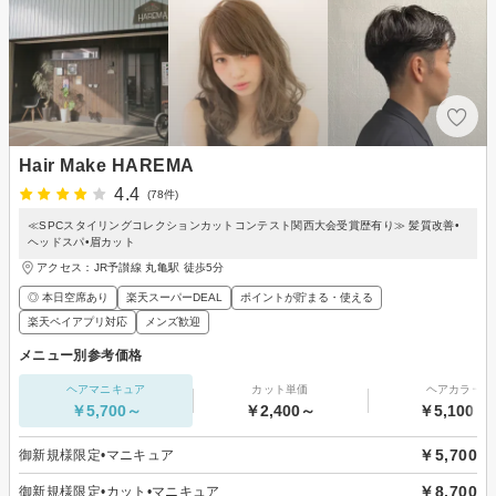
Hair Make HAREMA
4.4
(78件)
≪SPCスタイリングコレクションカットコンテスト関西大会受賞歴有り≫ 髪質改善•
ヘッドスパ•眉カット
アクセス：JR予讃線 丸亀駅 徒歩5分
◎ 本日空席あり
楽天スーパーDEAL
ポイントが貯まる・使える
楽天ペイアプリ対応
メンズ歓迎
メニュー別参考価格
ヘアマニキュア
カット単価
ヘアカラー
￥5,700～
￥2,400～
￥5,100～
￥5,700
御新規様限定•マニキュア
￥8,700
御新規様限定•カット•マニキュア