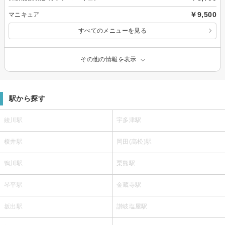
￥9,500
マニキュア
すべてのメニューを見る
その他の情報を表示
駅から探す
綾川駅
宇多津駅
榎井駅
岡田(高松)駅
鴨川駅
栗熊駅
琴平駅
金蔵寺駅
坂出駅
讃岐塩屋駅