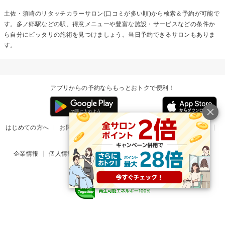
土佐・須崎の
リタッチカラー
サロン(口コミが多い順)から検索＆予約が可能で
す。多ノ郷駅などの駅、得意メニューや豊富な施設・サービスなどの条件か
ら自分にピッタリの施術を見つけましょう。当日予約できるサロンもありま
す。
アプリからの予約ならもっとおトクで便利！
はじめての方へ
お問い合わせ
ヘルプ
リリース情報
利用規約
掲載ご希望のサロン様
企業情報
個人情報保護方針
楽天のサービス一覧
アプリ一覧
© Rakuten Group, Inc.