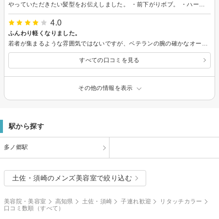
やっていただきたい髪型をお伝えしました。 ・前下がりボブ。 ・ハーフアップした時に、下の長い髪を一緒に結んでしまわないように境界をハッキリと。 ・傷んだ部分を35センチカット。 ・前髪を作る。 もちろん、安心・信頼のパーフェクト！w だいぶ厚みが出てきたので、次は内径カットもお願いしようと思います。 今回もありがとうございました。
4.0
ふんわり軽くなりました。
若者が集まるような雰囲気ではないですが、ベテランの腕の確かなオーナーさんが、今まで体験したことの無いカットに仕上げてくださいました。 確かに長持ち、軽い、バランスを考えてくださるように思いました。 また伺いたいと思います。
すべての口コミを見る
その他の情報を表示
駅から探す
多ノ郷駅
土佐・須崎のメンズ美容室で絞り込む
美容院・美容室
高知県
土佐・須崎
子連れ歓迎
リタッチカラー
口コミ数順（すべて）