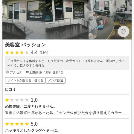
美容室 パッション
4.4
(22件)
三次元カットを体感すると、もう従来の二次元カットには戻れません。垢抜けし洗い
やすく、乾きやすく長持ち
アクセス：JR土讃線 多ノ郷駅 徒歩8分
ポイントが貯まる・使える
メンズ歓迎
口コミ
1.0
恐怖体験。二度と行きません。
週末に結婚式出席があった為、1センチ位伸びた分を切り揃えてカラーをするつもりで来店。 お爺さん美容師が一人でやっているお店。手書きの独自理論が書かれた資料を渡され待たされる。 私は今のボブスタイルが気に入っているので形は変えずきちんと見えるよう毛先を揃えて下さいとオーダー。しかし店主は「その髪型は似合ってない。うちのディパンソウカットは全ての悩みを解決する万能カット。30年後にはこれが主流になる」と自信満々。私は「猫っ毛で毛量が少ないので、髪をすくと癖が出るしブローしにくいので嫌だ。結婚式を控えているので大きく髪型を変えたくない」と言っているのにしつこく勧めてくる。具体的にどういうスタイルになるのか尋ねても、口では上手く伝えられない、写真もないと言われる。 ヘアカラーはカラー剤を塗るのに1時間余かかり、カラー剤を付けた状態でずっとコーミングされていたので髪が傷みチリチリパサパサになってしまった。 ヘアスタイルはあまり変えないという約束でカット開始したが、根元からどんどん髪を削がれ足元に毛の塊が山になっていき唖然…。カットとカラーで3時間半かかったが、その間店主の自分がいかに凄い美容師かという自分語りを延々聞かされる。地獄のような時間。 仕上がりは案の定、スッカスカのショートのようなよく分からない髪型…。いつの時代？老婆？浮浪者？脱毛症？のような頭になり、当然結婚式のドレスも似合う筈がない。 本当に困り果て、愕然とし、泣きながら帰りました。ウィッグを買おうかとすら思いました。 後日他の美容室に駆け込むも、つむじ周辺も短か過ぎてパックリ割れやすくなっている。伸びるまで修正不可能と言われました。人前に出たくない、私の髪の毛を返してください。
5.0
ハッキリとしたクラゲヘヤーに。