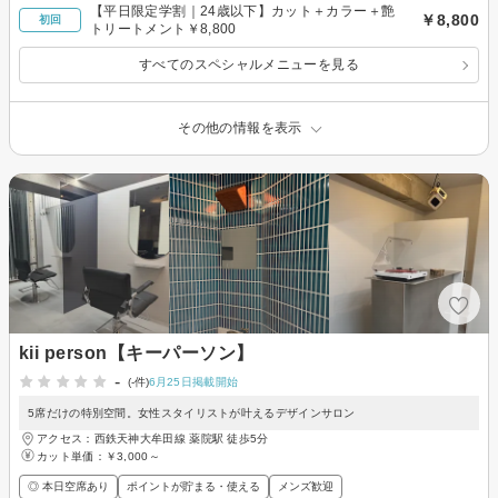
【平日限定学割｜24歳以下】カット＋カラー＋艶
￥8,800
初回
トリートメント￥8,800
すべてのスペシャルメニューを見る
その他の情報を表示
kii person【キーパーソン】
-
(-件)
6月25日掲載開始
5席だけの特別空間。女性スタイリストが叶えるデザインサロン
アクセス：西鉄天神大牟田線 薬院駅 徒歩5分
カット単価：
￥3,000～
◎ 本日空席あり
ポイントが貯まる・使える
メンズ歓迎