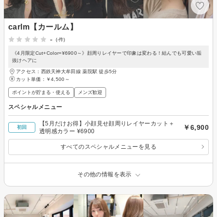
carlm【カールム】
-
(-件)
《4月限定Cut+Color=¥6900～》顔周りレイヤーで印象は変わる！結んでも可愛い垢
抜けヘアに
アクセス：西鉄天神大牟田線 薬院駅 徒歩5分
カット単価：
￥4,500～
ポイントが貯まる・使える
メンズ歓迎
スペシャルメニュー
【5月だけお得】小顔見せ顔周りレイヤーカット＋
￥6,900
初回
透明感カラー ¥6900
すべてのスペシャルメニューを見る
その他の情報を表示