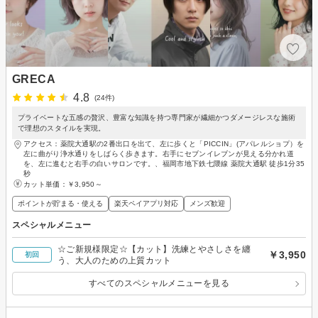
GRECA
4.8
(24件)
プライベートな五感の贅沢、豊富な知識を持つ専門家が繊細かつダメージレスな施術
で理想のスタイルを実現。
アクセス：薬院大通駅の2番出口を出て、左に歩くと「PICCIN」(アパレルショプ）を
左に曲がり浄水通りをしばらく歩きます。右手にセブンイレブンが見える分かれ道
を、左に進むと右手の白いサロンです。、福岡市地下鉄七隈線 薬院大通駅 徒歩1分35
秒
カット単価：
￥3,950～
ポイントが貯まる・使える
楽天ペイアプリ対応
メンズ歓迎
スペシャルメニュー
☆ご新規様限定☆【カット】洗練とやさしさを纏
￥3,950
初回
う、大人のための上質カット
すべてのスペシャルメニューを見る