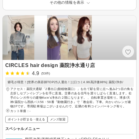
その他の情報を表示
CIRCLES hair design 薬院浄水通り店
4.9
(53件)
癖毛が得意！[世界の美容師TOP25人選出！] [口コミ4.96高評価98%] 薬院/浄水/
アクセス：薬院大通駅「2番出口(動植物園口）」を出て駅を背に左へ進み2つ目の角を
左折しセブンイレブンを右手に直進。交番のある信号を渡りしばらく直進します。右
手のレンガ作りの建物Kein's浄水の２階になります。 、自転車置き場有り。博多/天
神/薬院から西鉄バス56・58番『動物園行き』で「教会前」下車。向かいのレンガ建
物2Fです。専用駐車場はございませんので、近隣の有料コインパーキング有り。
カット単価：
-
ポイントが貯まる・使える
メンズ歓迎
スペシャルメニュー