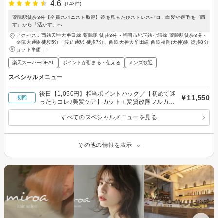
4.6
(148件)
薬院駅徒歩3分【全員スパニスト取得】鏡を見るたびストレスゼロ！白髪や癖毛を「隠
す」から「活かす」へ
アクセス：西鉄天神大牟田線 薬院駅 徒歩3分・福岡市地下鉄七隈線 薬院駅徒歩3分・
薬院大通駅徒歩5分・渡辺通駅 徒歩7分、西鉄天神大牟田線 西鉄福岡(天神)駅 徒歩8分
カット単価：
-
楽天スーパーDEAL
ポイントが貯まる・使える
メンズ歓迎
スペシャルメニュー
後日【1,050円】相当ポイントバック／【初めて迷
￥11,550
初回
ったらコレ♪美髪ケア】カット＋髪質改善フルカラ
ー＋選べるケアTR or 泡スパ
すべてのスペシャルメニューを見る
その他の情報を表示