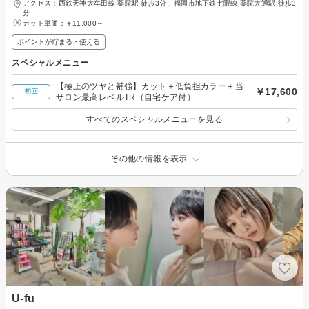
アクセス：西鉄天神大牟田線 薬院駅 徒歩3分、福岡市地下鉄七隈線 薬院大通駅 徒歩3
分
カット単価：
￥11,000～
ポイントが貯まる・使える
スペシャルメニュー
【極上のツヤと補強】カット＋低負担カラー＋当
￥17,600
初回
サロン最高レベルTR（自宅ケア付）
すべてのスペシャルメニューを見る
その他の情報を表示
U-fu