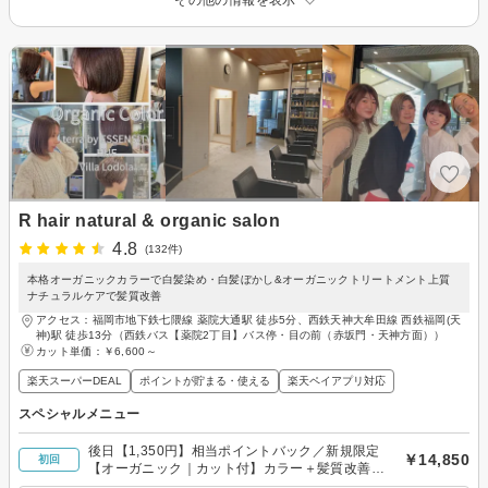
その他の情報を表示
R hair natural & organic salon
4.8
(132件)
本格オーガニックカラーで白髪染め・白髪ぼかし&オーガニックトリートメント上質
ナチュラルケアで髪質改善
アクセス：福岡市地下鉄七隈線 薬院大通駅 徒歩5分、西鉄天神大牟田線 西鉄福岡(天
神)駅 徒歩13分（西鉄バス【薬院2丁目】バス停・目の前（赤坂門・天神方面））
カット単価：
￥6,600～
楽天スーパーDEAL
ポイントが貯まる・使える
楽天ペイアプリ対応
スペシャルメニュー
後日【1,350円】相当ポイントバック／新規限定
￥14,850
初回
【オーガニック｜カット付】カラー＋髪質改善ス
パ＆トリートメント