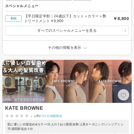
スペシャルメニュー
【平日限定学割｜24歳以下】カット＋カラー＋艶
￥8,800
初回
トリートメント￥8,800
すべてのスペシャルメニューを見る
その他の情報を表示
KATE BROWNE
-
(-件)
7月1日掲載開始
肌に優しい白髪染め&カラー/大人のうねり髪質改善/上質オーガニック/ノンジアミン
可/薬院駅徒歩３分