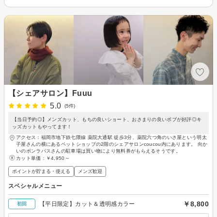
【シェアサロン】Fuuu
5.0
(5件)
【当日予約◎】メンズカット、もちの良いショート、おさまりの良いボブが好評◎キ
ッズカットもやってます！
アクセス：福岡市地下鉄七隈線 薬院大通駅 徒歩3分、薬院六つ角のいさ屋という明太
子屋さんの横にあるペットショップの2階のシェアサロンcoucou内にあります。 向か
いのボンラパスさんの駐車場は買い物により無料券がもらえるそうです。
カット単価：
￥4,950～
ポイントが貯まる・使える
メンズ歓迎
スペシャルメニュー
￥8,800
【平日限定】カット＆透明感カラー
初回