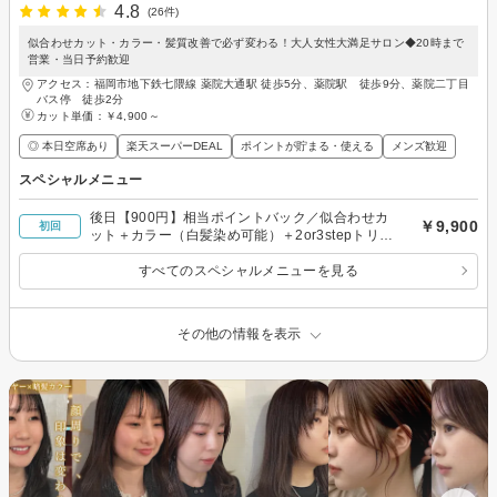
4.8
(26件)
似合わせカット・カラー・髪質改善で必ず変わる！大人女性大満足サロン◆20時まで
営業・当日予約歓迎
アクセス：福岡市地下鉄七隈線 薬院大通駅 徒歩5分、薬院駅 徒歩9分、薬院二丁目
バス停 徒歩2分
カット単価：
￥4,900～
◎ 本日空席あり
楽天スーパーDEAL
ポイントが貯まる・使える
メンズ歓迎
スペシャルメニュー
後日【900円】相当ポイントバック／似合わせカ
￥9,900
初回
ット＋カラー（白髪染め可能）＋2or3stepトリー
トメント￥14500→￥9900
すべてのスペシャルメニューを見る
その他の情報を表示