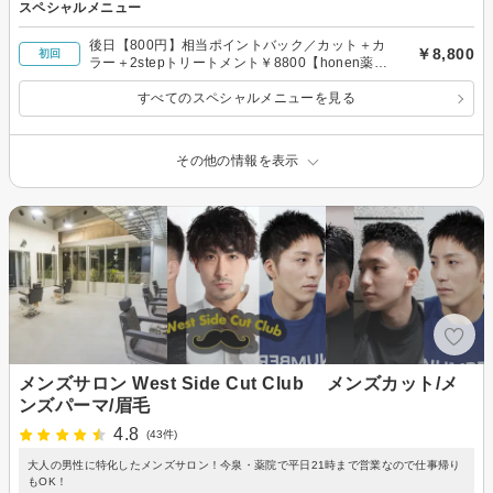
スペシャルメニュー
後日【800円】相当ポイントバック／カット＋カ
￥8,800
初回
ラー＋2stepトリートメント￥8800【honen薬院
大通】薬院天神博多
すべてのスペシャルメニューを見る
その他の情報を表示
メンズサロン West Side Cut Club メンズカット/メ
ンズパーマ/眉毛
4.8
(43件)
大人の男性に特化したメンズサロン！今泉・薬院で平日21時まで営業なので仕事帰り
もOK！