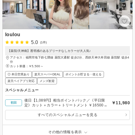
loulou
5.0
(1件)
【薬院/天神南】透明感のあるブリーチなしカラーが大人気♪
アクセス：福岡市地下鉄七隈線 薬院大通駅 徒歩2分、西鉄天神大牟田線 薬院駅 徒歩4
分
カット単価：
￥5,500～
◎ 本日空席あり
楽天スーパーDEAL
ポイントが貯まる・使える
楽天ペイアプリ対応
メンズ歓迎
スペシャルメニュー
後日【1,089円】相当ポイントバック／《平日限
￥11,980
初回
定》カット＋カラー＋トリートメント ￥16500→
すべてのスペシャルメニューを見る
その他の情報を表示