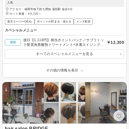
人気
アクセス：福岡市地下鉄七隈線 薬院駅 徒歩3分
カット単価：
￥5,720～
楽天スーパーDEAL
ポイントが貯まる・使える
メンズ歓迎
スペシャルメニュー
後日【1,118円】相当ポイントバック／サブリミッ
￥12,300
初回
ク髪質改善酸熱トリートメント+水素エイジングケ
アカラー16,500→12,300円
すべてのスペシャルメニューを見る
その他の情報を表示
hair salon BRIDGE