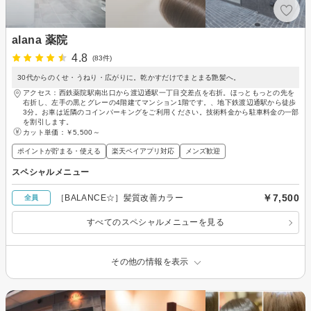
alana 薬院
4.8
(83件)
30代からのくせ・うねり・広がりに。乾かすだけでまとまる艶髪へ。
アクセス：西鉄薬院駅南出口から渡辺通駅一丁目交差点を右折。ほっともっとの先を
右折し、左手の黒とグレーの4階建てマンション1階です。、地下鉄渡辺通駅から徒歩
3分。お車は近隣のコインパーキングをご利用ください。技術料金から駐車料金の一部
を割引します。
カット単価：
￥5,500～
ポイントが貯まる・使える
楽天ペイアプリ対応
メンズ歓迎
スペシャルメニュー
￥7,500
［BALANCE☆］髪質改善カラー
全員
すべてのスペシャルメニューを見る
その他の情報を表示