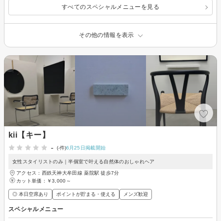
すべてのスペシャルメニューを見る
その他の情報を表示
kii【キー】
-
(-件)
6月25日掲載開始
女性スタイリストのみ｜半個室で叶える自然体のおしゃれヘア
アクセス：西鉄天神大牟田線 薬院駅 徒歩7分
カット単価：
￥3,000～
◎ 本日空席あり
ポイントが貯まる・使える
メンズ歓迎
スペシャルメニュー