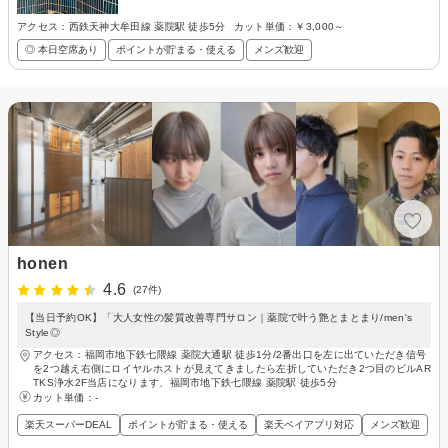
アクセス：西鉄天神大牟田線 薬院駅 徒歩5分
カット単価：
￥3,000～
◎ 本日空席あり
ポイントが貯まる・使える
メンズ歓迎
honen
4.6
(27件)
【当日予約OK】「大人女性の髪質改善専門サロン｜薬院で叶う艶とまとまり/men's
Style◎
アクセス：福岡市地下鉄七隈線 薬院大通駅 徒歩1分/2番出口を左に出ていただき信号
を2つ越え右側にロイヤルホストが見えてきましたら左折していただき2つ目のビルAR
TKS浄水2F当店になります、福岡市地下鉄七隈線 薬院駅 徒歩5分
カット単価：
-
楽天スーパーDEAL
ポイントが貯まる・使える
楽天ペイアプリ対応
メンズ歓迎