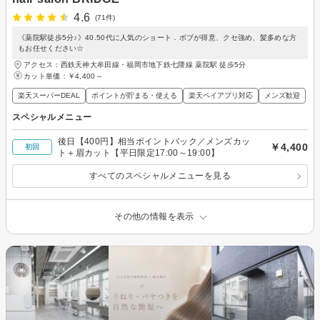
4.6
(71件)
《薬院駅徒歩5分♪》40.50代に人気のショート．ボブが得意、クセ強め、髪多めな方
もお任せください☆
アクセス：西鉄天神大牟田線・福岡市地下鉄七隈線 薬院駅 徒歩5分
カット単価：
￥4,400～
楽天スーパーDEAL
ポイントが貯まる・使える
楽天ペイアプリ対応
メンズ歓迎
スペシャルメニュー
後日【400円】相当ポイントバック／メンズカッ
￥4,400
初回
ト＋眉カット【平日限定17:00～19:00】
すべてのスペシャルメニューを見る
その他の情報を表示