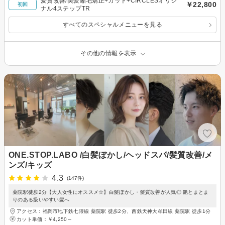
髪質改善/美髪縮毛矯正+カット+CIRCLESオリジ
￥22,800
初回
ナル4ステップTR
すべてのスペシャルメニューを見る
その他の情報を表示
ONE.STOP.LABO /白髪ぼかし/ヘッドスパ/髪質改善/メ
ンズ/キッズ
4.3
(147件)
薬院駅徒歩2分【大人女性にオススメ☆】白髪ぼかし・髪質改善が人気◎ 艶とまとま
りのある扱いやすい髪へ
アクセス：福岡市地下鉄七隈線 薬院駅 徒歩2分、西鉄天神大牟田線 薬院駅 徒歩1分
カット単価：
￥4,250～