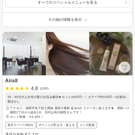
すべてのスペシャルメニューを見る
その他の情報を表示
Airall
4.8
(12件)
30・40代大人女性の髪のお悩み解決★カット4400円～！カラーTR5500円～/白髪/白
髪ぼかし
アクセス：福岡市地下鉄七隈線 薬院大通駅 徒歩4分 ラクーポン使えます★、西鉄バス
薬院2丁目から徒歩1分 目印は秋元病院さんです！
カット単価：
￥4,400～
楽天スーパーDEAL
ポイントが貯まる・使える
メンズ歓迎
スペシャルメニュー