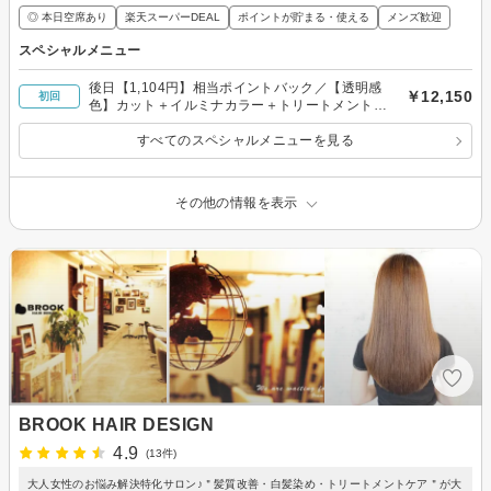
◎ 本日空席あり
楽天スーパーDEAL
ポイントが貯まる・使える
メンズ歓迎
スペシャルメニュー
後日【1,104円】相当ポイントバック／【透明感
￥12,150
初回
色】カット＋イルミナカラー＋トリートメント
¥12,150
すべてのスペシャルメニューを見る
その他の情報を表示
BROOK HAIR DESIGN
4.9
(13件)
大人女性のお悩み解決特化サロン♪＂髪質改善・白髪染め・トリートメントケア＂が大