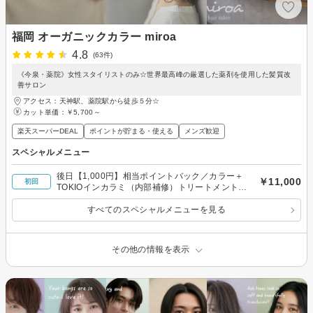
福岡 オーガニックカラー miroa
4.8
(63件)
《今泉・薬院》女性スタイリストのみ☆世界最高峰の厳選した薬剤を使用した髪質改
善サロン
アクセス：天神駅、薬院駅から徒歩５分☆
カット単価：
￥5,700～
楽天スーパーDEAL
ポイントが貯まる・使える
メンズ歓迎
スペシャルメニュー
後日【1,000円】相当ポイントバック／カラー＋
￥11,000
初回
TOKIOインカラミ（内部補修）トリートメント
￥11,000
すべてのスペシャルメニューを見る
その他の情報を表示