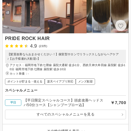
PRIDE ROCK HAIR
4.9
(23件)
【髪質改善ならおまかせください！】個室型サロンでリラックスしながらヘアケア
♪【お子様連れ大歓迎♪】
アクセス：福岡市地下鉄七隈線 薬院大通駅 徒歩1分、西鉄天神大牟田線 薬院駅 徒歩1
0分 福岡市地下鉄七隈線 薬院駅 徒歩10分
カット単価：
-
ポイントが貯まる・使える
楽天ペイアプリ対応
メンズ歓迎
スペシャルメニュー
【平日限定スペシャルコース】頭皮改善ヘッドス
￥7,700
平日
パ50分コース【シャンプーブロー込】
すべてのスペシャルメニューを見る