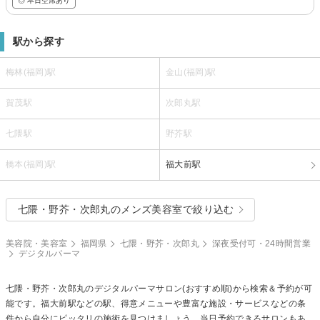
◎ 本日空席あり
駅から探す
梅林(福岡)駅
金山(福岡)駅
賀茂駅
次郎丸駅
七隈駅
野芥駅
橋本(福岡)駅
福大前駅
七隈・野芥・次郎丸のメンズ美容室で絞り込む
美容院・美容室
福岡県
七隈・野芥・次郎丸
深夜受付可・24時間営業
デジタルパーマ
七隈・野芥・次郎丸の
デジタルパーマ
サロン(おすすめ順)から検索＆予約が可
能です。福大前駅などの駅、得意メニューや豊富な施設・サービスなどの条
件から自分にピッタリの施術を見つけましょう。当日予約できるサロンもあ