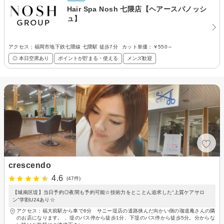
Hair Spa Nosh 七隈店【ヘアースパノッシ
ュ】
アクセス：福岡市地下鉄七隈線 七隈駅 徒歩7分
カット単価：
￥550～
◎ 本日空席あり
ポイントが貯まる・使える
メンズ歓迎
crescendo
4.6
(47件)
【城南区堤】当日予約◎夜間も予約可能☆技術力をとことん追求した“上質ケアサロ
ン”学割U24あり☆
アクセス：福大前駅から車で6分 サニー堤店の道路挟んだ向かい側の珈道庵さんの隣
のお店になります。 、堤のバス停から徒歩1分、下堤のバス停から徒歩5分。分からな